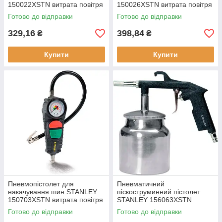
150022XSTN витрата повітря
150026XSTN витрата повітря
150 л/хв максимальний тиск
150 л/хв максимальний тиск
Готово до відправки
Готово до відправки
8 Бар легкий 0.12 кг
8 Бар конструкція для
зручності
329,16
398,84
₴
₴
Купити
Купити
Пневмопістолет для
Пневматичний
накачування шин STANLEY
піскоструминний пістолет
150703XSTN витрата повітря
STANLEY 156063XSTN
100 л/хв максимальний тиск
витрата повітря 300 л/хв
Готово до відправки
Готово до відправки
10 Бар вага 0.35 кг
максимальний тиск 8 Бар