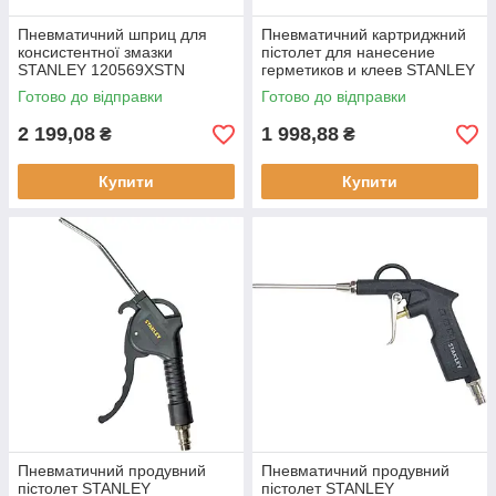
Пневматичний шприц для
Пневматичний картриджний
консистентної змазки
пістолет для нанесение
STANLEY 120569XSTN
герметиков и клеев STANLEY
витрата повітря 100 л/хв
120573XSTN витрата повітря
Готово до відправки
Готово до відправки
максимальний тиск 6 Бар
100 л/хв
Робочий тиск 6 Ба
2 199,08
1 998,88
₴
₴
Купити
Купити
Пневматичний продувний
Пневматичний продувний
пістолет STANLEY
пістолет STANLEY