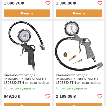
вага 0.58 кг
1 098,76
1 398,80
₴
₴
Купити
Купити
Пневмопістолет для
Пневмопістолет для
накачування шин STANLEY
накачування шин STANLEY
150533XSTN витрата повітря
150534XSTN витрата повітря
100 л/хв максимальний тиск
100 л/хв максимальний тиск
Готово до відправки
Готово до відправки
10 Бар
10 Бар
849,16
2 199,08
₴
₴