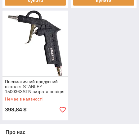
Купити
Купити
Пневматичний продувний
пістолет STANLEY
150036XSTN витрата повітря
150 л/хв максимальний тиск
Немає в наявності
8 Бар вага 0.26 кг
398,84
₴
Про нас