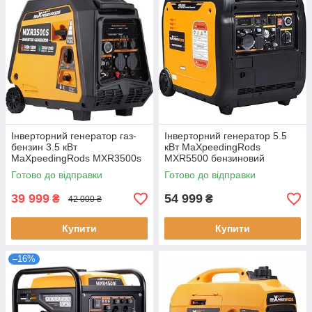
Інверторний генератор газ-
Інверторний генератор 5.5
бензин 3.5 кВт
кВт MaXpeedingRods
MaXpeedingRods MXR3500s
MXR5500 бензиновий
потужність 3200 Вт об'єм
електричний старт
Готово до відправки
Готово до відправки
бака 5.7 л
компактний резервний
39 999
54 999
₴
₴
42 000 ₴
Купити
Купити
–16%