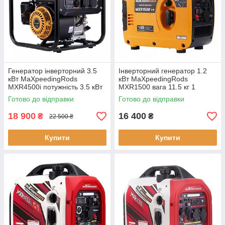
Генератор інверторний 3.5
Інверторний генератор 1.2
кВт MaXpeedingRods
кВт MaXpeedingRods
MXR4500i потужність 3.5 кВт
MXR1500 вага 11.5 кг 1
вага 26 кг
розетка 230 В 16 А 2 порти
Готово до відправки
Готово до відправки
USB
18 900
16 400
₴
₴
22 500 ₴
Купити
Купити