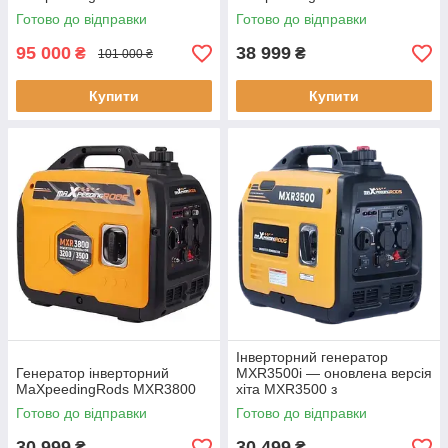
Готово до відправки
Готово до відправки
95 000
38 999
₴
₴
101 000 ₴
Купити
Купити
Інверторний генератор
Генератор інверторний
MXR3500i — оновлена версія
MaXpeedingRods MXR3800
хіта MXR3500 з
інформаційним дисплеєм |
Готово до відправки
Готово до відправки
Інверторний генератор
MaXpeedingRods
30 999
30 499
₴
₴