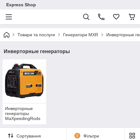
Express Shop
Товари та послуги
Генератори MXR
Инверторные г
Инверторные генераторы
Инверторные
генераторы
MaXpeedingRods
Сортування
0
Фільтри