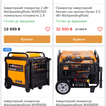
Інверторний генератор 2 кВт
Генератор інверторний
MaXpeedingRods MXR2350
бензин-газ пропан-бутан 3.5
номінальна потужність 1.8
кВт MaXpeedingRods
кВт вага 15 кг
MXR3800DF потужність 3.2
Готово до відправки
Готово до відправки
кВт компактний корпус
19 999
32 900
₴
₴
37 999 ₴
Купити
Купити
–6%
Інверторний генератор
Інверторний генератор
MaXpeedingRods MXR9000
MaXpeedingRods MXR6000