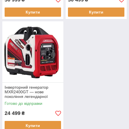
Купити
Купити
Інверторний генератор
MXR2400GT — нове
покоління легендарної
моделі MXR2300 |
Готово до відправки
Інверторний генератор
MaXpeedingRods
24 499
₴
MXR2400GT
Купити