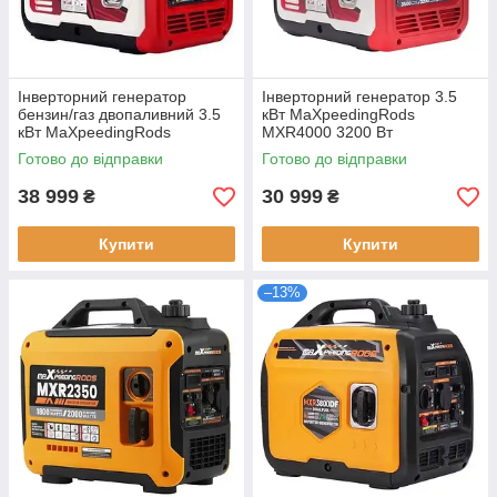
Інверторний генератор
Інверторний генератор 3.5
бензин/газ двопаливний 3.5
кВт MaXpeedingRods
кВт MaXpeedingRods
MXR4000 3200 Вт
MXR4000 GT потужність 3500
номінальна потужність 22 кг
Готово до відправки
Готово до відправки
Вт тип установки -
еко-режим
портативний
38 999
30 999
₴
₴
Купити
Купити
–13%