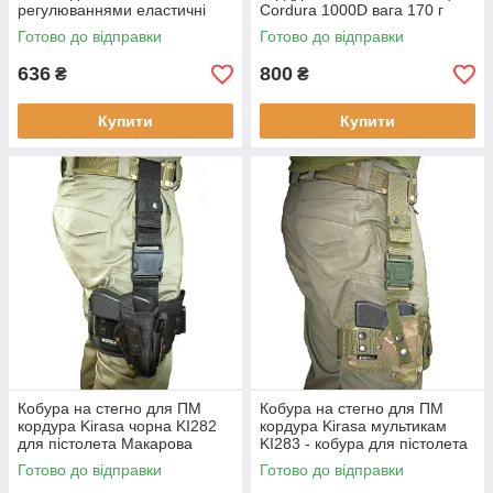
регулюваннями еластичні
Cordura 1000D вага 170 г
вставки койот 4 см 135 г
зручна для самозахисту
Готово до відправки
Готово до відправки
новий поліамід
новий матеріал
636
800
₴
₴
Купити
Купити
Кобура на стегно для ПМ
Кобура на стегно для ПМ
кордура Kirasa чорна KI282
кордура Kirasa мультикам
для пістолета Макарова
KI283 - кобура для пістолета
матеріал Cordura 1000D вага
Макарова з Cordura 1000D
Готово до відправки
Готово до відправки
170 г регульована кріплення
регульована з фастексами