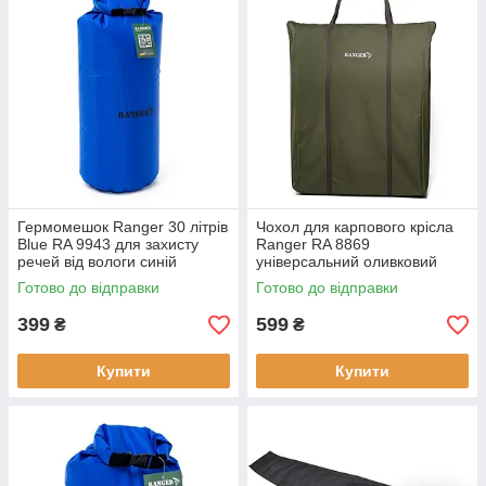
Гермомешок Ranger 30 літрів
Чохол для карпового крісла
Blue RA 9943 для захисту
Ranger RA 8869
речей від вологи синій
універсальний оливковий
68х30х30 см легкий 0.3 кг
Oxford 600D з плечовим
Готово до відправки
Готово до відправки
поліестер 210Т
ременем 70x75x25 см 1 кг
Стан Новий
399
599
₴
₴
Купити
Купити