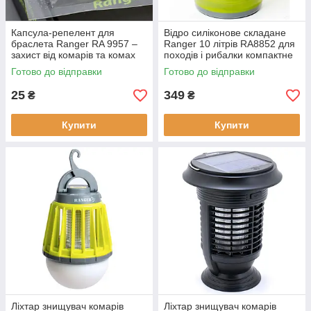
Капсула-репелент для
Відро силіконове складане
браслета Ranger RA 9957 –
Ranger 10 літрів RA8852 для
захист від комарів та комах
походів і рибалки компактне
15 днів дії натуральні олії
харчовий силікон салатовий
Готово до відправки
Готово до відправки
силікон 25x6 мм комплект
570 г вагу 570 г
25
349
₴
₴
Купити
Купити
Ліхтар знищувач комарів
Ліхтар знищувач комарів