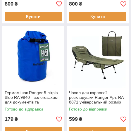
800
800
₴
₴
Купити
Купити
Гермомішок Ranger 5 літрів
Чохол для карпової
Blue RA 9940 - вологозахист
розкладушки Ranger Арт. RA
для документів та
8871 універсальний розмір
спорядження розмір
темно-оливковий колір (хаки)
Готово до відправки
Готово до відправки
35х18х18 см вага 0.1 кг
Oxford 600D з плечовим
поліестер 210
179
599
₴
₴