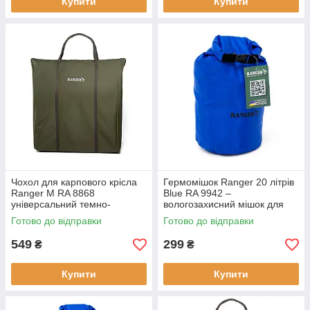
Купити
Купити
Чохол для карпового крісла
Гермомішок Ranger 20 літрів
Ranger M RA 8868
Blue RA 9942 –
універсальний темно-
вологозахисний мішок для
оливковий Oxford 600D
спорядження поліестер 210Т
Готово до відправки
Готово до відправки
70х80х9 см 0.7 кг новий
проклеєні шви
оливковий
549
299
₴
₴
Купити
Купити