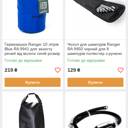
Гермомішок Ranger 10 літрів
Чохол для шампурів Ranger
Blue RA 9941 для захисту
RA 9950 чорний для 8
речей від вологи синій розмір
шампурів поліестер з ручкою
47х21х21 см легкий 0.1 кг
для перенесення 60х8 см
Готово до відправки
Готово до відправки
новий
зручний та надійний
219
129
₴
₴
Купити
Купити