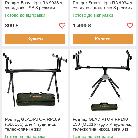
Ranger Easy Light RA 9933 з
Ranger Smart Light RA 9934 з
зарядкою USB 3 режими
сонячною панеллю 3 режими
яскравості 2000 мАг захист
роботи захист до 80 кв.м
Готово до відправки
Готово до відправки
від дощу до 50 кв. м
ударостійкий та 2000 мАг
899
1 499
₴
₴
Купити
Купити
Род-під GLADIATOR RP189
Род-під GLADIATOR RP190-
(GL8165) для 4 вудилищ,
159 (GL8167) для 4 вудилищ,
телескопічні ніжки,
телескопічні ніжки, вага 3 кг
нержавіюча сталь, чохол
Готово до відправки
Готово до відправки