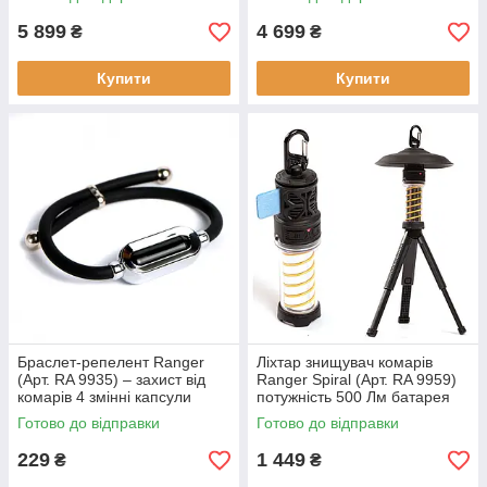
5 899
4 699
₴
₴
Купити
Купити
Браслет-репелент Ranger
Ліхтар знищувач комарів
(Арт. RA 9935) – захист від
Ranger Spiral (Арт. RA 9959)
комарів 4 змінні капсули
потужність 500 Лм батарея
довжина ременю 27 см
5000 мАг USB-С зарядка
Готово до відправки
Готово до відправки
229
1 449
₴
₴