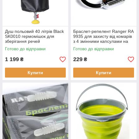
Душ польовий 40 літрів Black
Браслет-репелент Ranger RA
SK0010 гермомішок для
9935 для захисту від комарів
зберігання речей
з 4 змінними капсулами на
водонепроникний для
60 днів матеріал: пластик
Готово до відправки
Готово до відправки
туристів та відпочинку на
вага: 70 грамів
природі ПВХ 650
1 199
229
₴
₴
Купити
Купити