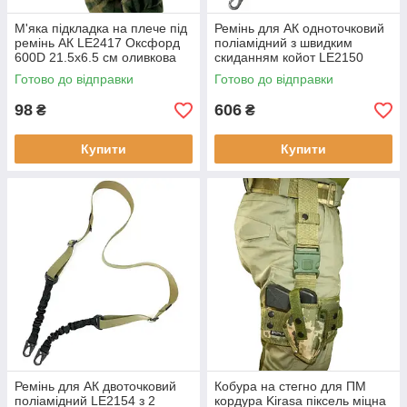
М'яка підкладка на плече під
Ремінь для АК одноточковий
ремінь АК LE2417 Оксфорд
поліамідний з швидким
600D 21.5х6.5 см оливкова
скиданням койот LE2150
комфортна і надійна для
міцний нейлоновий
Готово до відправки
Готово до відправки
переноски зброї
амортизатор 8 мм
навантаження до 250 кг
98
606
₴
₴
Купити
Купити
Ремінь для АК двоточковий
Кобура на стегно для ПМ
поліамідний LE2154 з 2
кордура Kirasa піксель міцна