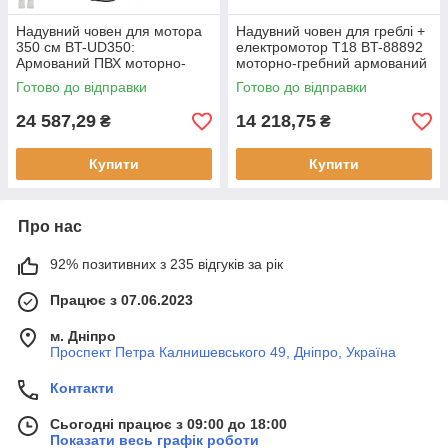
Надувний човен для мотора
Надувний човен для греблі +
350 см BT-UD350:
електромотор T18 BT-88892
Армований ПВХ моторно-
моторно-гребний армований
гребний вбудований транць
ПВХ сірий
Готово до відправки
Готово до відправки
легкість транспортування
24 587,29
14 218,75
₴
₴
Купити
Купити
Про нас
92% позитивних з 235 відгуків за рік
Працює з 07.06.2023
м. Дніпро
Проспект Петра Калнишевського 49, Дніпро, Україна
Контакти
Сьогодні працює з 09:00 до 18:00
Показати весь графік роботи