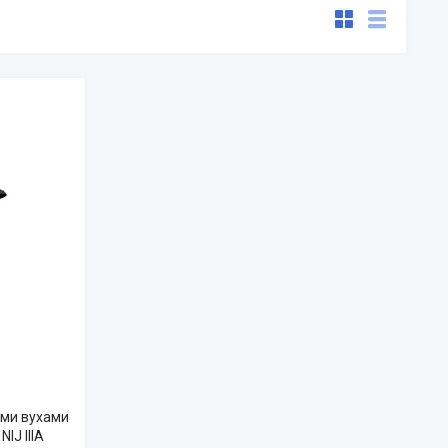
ими вухами
IJ IIIA