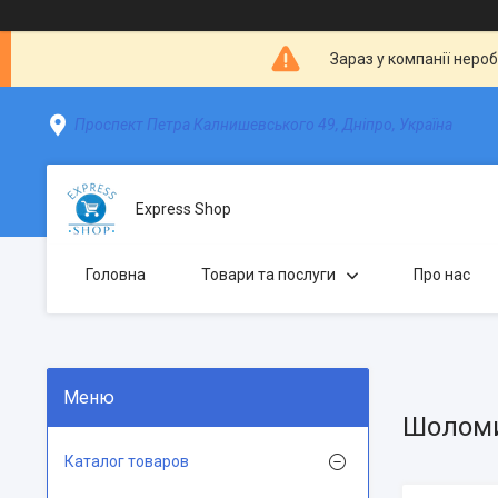
Зараз у компанії неро
Проспект Петра Калнишевського 49, Дніпро, Україна
Express Shop
Головна
Товари та послуги
Про нас
Шоломи
Каталог товаров