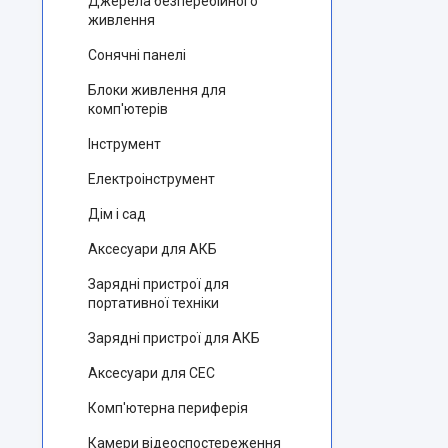
Джерела безперебійного
живлення
Сонячні панелі
Блоки живлення для
комп'ютерів
Інструмент
Електроінструмент
Дім і сад
Аксесуари для АКБ
Зарядні пристрої для
портативної техніки
Зарядні пристрої для АКБ
Аксесуари для СЕС
Комп'ютерна периферія
Камери відеоспостереження