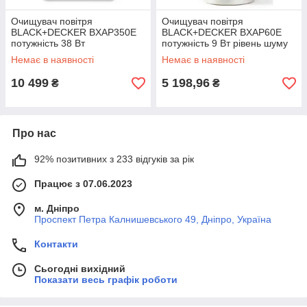
Очищувач повітря
Очищувач повітря
BLACK+DECKER BXAP350E
BLACK+DECKER BXAP60E
потужність 38 Вт
потужність 9 Вт рівень шуму
максимальна площа роботи
19 дБ площа 20 м² для
Немає в наявності
Немає в наявності
80 м² фільтрація HEPA 13
спальнь і офісів
10 499
5 198,96
₴
₴
Про нас
92% позитивних з 233 відгуків за рік
Працює з 07.06.2023
м. Дніпро
Проспект Петра Калнишевського 49, Дніпро, Україна
Контакти
Сьогодні вихідний
Показати весь графік роботи