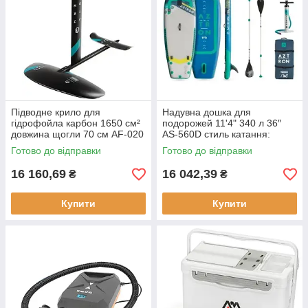
Підводне крило для
Надувна дошка для
гідрофойла карбон 1650 см²
подорожей 11'4" 340 л 36″
довжина щогли 70 см AF-020
AS-560D стиль катання:
вага 4.2 кг для професіоналів
прогулянковий товщина: 6 см
Готово до відправки
Готово до відправки
16 160,69
16 042,39
₴
₴
Купити
Купити