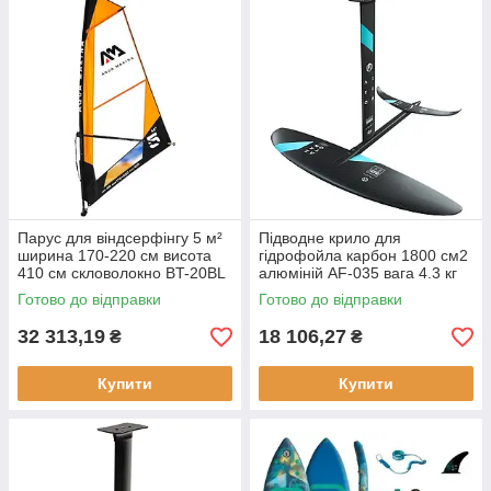
Парус для віндсерфінгу 5 м²
Підводне крило для
ширина 170-220 см висота
гідрофойла карбон 1800 см2
410 см скловолокно BT-20BL
алюміній AF-035 вага 4.3 кг
4 секції матеріал Dacron
призначення: гідрофойл для
Готово до відправки
Готово до відправки
кайта
32 313,19
18 106,27
₴
₴
Купити
Купити