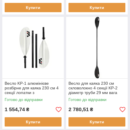
Купити
Купити
Весло KP-1 алюмінієве
Весло для каяка 230 см
розбірне для каяка 230 см 4
скловолокно 4 секції KP-2
секції лопатки з
діаметр труби 29 мм вага
поліпропілену та
1100 гр
Готово до відправки
Готово до відправки
скловолокна 1100 г легке
1100 г
1 554,74
2 780,51
₴
₴
Купити
Купити