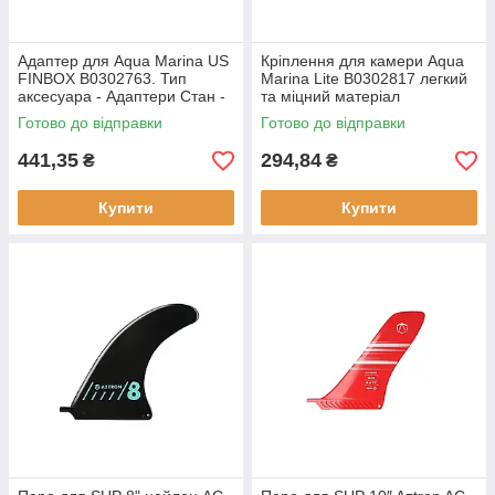
Адаптер для Aqua Marina US
Кріплення для камери Aqua
FINBOX B0302763. Тип
Marina Lite B0302817 легкий
аксесуара - Адаптери Стан -
та міцний матеріал
Новий Для SUP серфінгу
універсальний дизайн
Готово до відправки
Готово до відправки
441,35
294,84
₴
₴
Купити
Купити