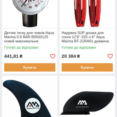
Датчик тиску для човнів Aqua
Надувна SUP дошка для
Marina 0.6 BAR B9500125
гонок 12'6" 320 л 6″ Aqua
новий максимальне
Marina BT-21RA01 довжина
навантаження 0.6 кг
381 см ширина 69 см
Готово до відправки
Готово до відправки
441,81
20 384
₴
₴
Купити
Купити