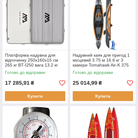
Платформа надувна для
Надувний каяк для пригод 1
відпочинку 250х160х15 см
місцевий 3.75 м 16.6 кг 3
265 кг BT-I250 вага 13.2 кг
камери Tomahawk Air-K 375
насос у комплекті
для професіоналів швидкість
Готово до відправки
Готово до відправки
10 psi
17 285,91
25 014,99
₴
₴
Купити
Купити