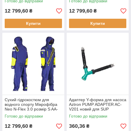
Готово до відправки
Готово до відправки
тканина
Новий рівень катання
Професіонал
12 799,60
12 799,60
₴
₴
Купити
Купити
Сухий гідрокостюм для
Адаптер Y-форма для насоса
водного спорту Мікрофібра
Aztron PUMP ADAPTER AC-
Neo N-Flex 3.0 розмір S AA-
V201 новий для SUP
DS300S новий чоловічий
серфінгу легкий и
Готово до відправки
Готово до відправки
компактний дизайн
12 799,60
360,36
₴
₴