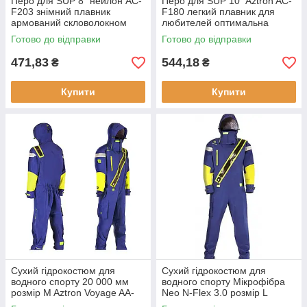
Перо для SUP 8" нейлон AC-
Перо для SUP 10″ Aztron AC-
F203 знімний плавник
F180 легкий плавник для
армований скловолокном
любителей оптимальна
новий
довжина 10″ для швидкого
Готово до відправки
Готово до відправки
пересування
471,83
544,18
₴
₴
Купити
Купити
Сухий гідрокостюм для
Сухий гідрокостюм для
водного спорту 20 000 мм
водного спорту Мікрофібра
розмір M Aztron Voyage AA-
Neo N-Flex 3.0 розмір L
DS300 3-шарова дихаюча
AZTRON AA-DS300L стан