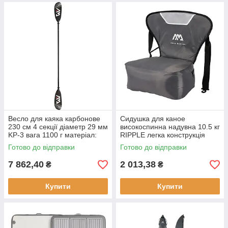
Весло для каяка карбонове
Сидушка для каное
230 см 4 секції діаметр 29 мм
високоспинна надувна 10.5 кг
KP-3 вага 1100 г матеріал:
RIPPLE легка конструкція
карбон + скловолокно
максимальне навантаження
Готово до відправки
Готово до відправки
95 кг
7 862,40
2 013,38
₴
₴
Купити
Купити