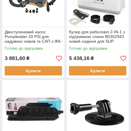
Двоступеневий насос
Кулер для риболовлі 2-IN-1 з
Pumpleader 20 PSI для
підтримкою спини B0302943
надувних човнів та САП з ЖК-
новий сидіння для SUP
екраном та адаптерами 12 V
риболовлі
Готово до відправки
Готово до відправки
цифровий насос
3 881,60
5 438,16
₴
₴
Купити
Купити