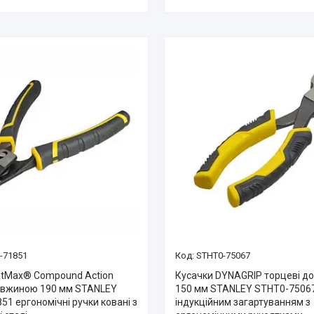
-71851
STHT0-75067
atMax® Compound Action
Кусачки DYNAGRIP торцеві 
овжиною 190 мм STANLEY
150 мм STANLEY STHT0-75067
1 ергономічні ручки ковані з
індукційним загартуванням з