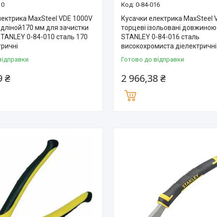
10
0-84-016
лектрика MaxSteel VDE 1000V
Кусачки електрика MaxSteel 
 дліной170 мм для зачистки
торцеві ізольовані довжиною
STANLEY 0-84-010 сталь 170
STANLEY 0-84-016 сталь
тричні
високохромиста діелектричні
відправки
Готово до відправки
9 ₴
2 966,38 ₴