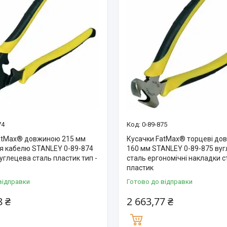
74
0-89-875
atMax® довжиною 215 мм
Кусачки FatMax® торцеві д
ня кабелю STANLEY 0-89-874
160 мм STANLEY 0-89-875 ву
углецева сталь пластик тип -
сталь ергономічні накладки с
пластик
відправки
Готово до відправки
8 ₴
2 663,77 ₴