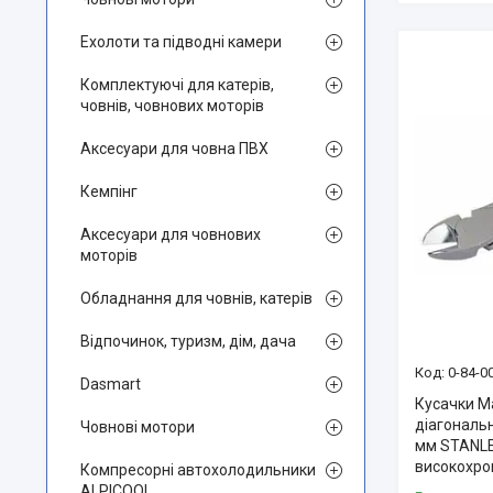
Ехолоти та підводні камери
Комплектуючі для катерів,
човнів, човнових моторів
Аксесуари для човна ПВХ
Кемпінг
Аксесуари для човнових
моторів
Обладнання для човнів, катерів
Відпочинок, туризм, дім, дача
0-84-0
Dasmart
Кусачки M
діагональ
Човнові мотори
мм STANLE
високохро
Компресорні автохолодильники
ALPICOOL