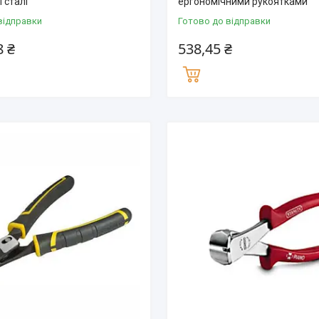
 сталі
ергономічними рукоятками
відправки
Готово до відправки
8 ₴
538,45 ₴