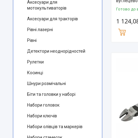
вуглецевої
Аксесуари для
мотокультиваторів
Готово до 
Аксесуари для тракторів
1 124,0
Рівні лазерні
Рівні
Детектори неоднорідностей
Рулетки
Косинці
Шнури розмічальні
Біти та головки у наборі
Набори головок
Набори ключів
Набори олівців та маркерів
Набори стамесок