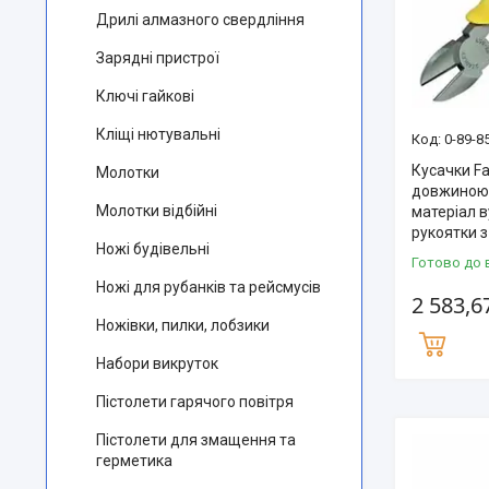
Дрилі алмазного свердління
Зарядні пристрої
Ключі гайкові
Кліщі нютувальні
0-89-8
Кусачки F
Молотки
довжиною 
Молотки відбійні
матеріал в
рукоятки 
Ножі будівельні
Готово до 
Ножі для рубанків та рейсмусів
2 583,6
Ножівки, пилки, лобзики
Набори викруток
Пістолети гарячого повітря
Пістолети для змащення та
герметика