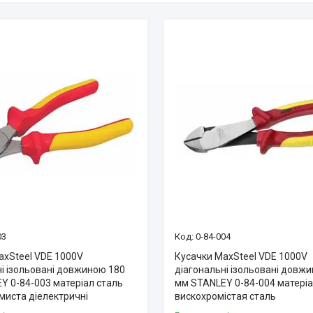
03
0-84-004
axSteel VDE 1000V
Кусачки MaxSteel VDE 1000V
ні ізольовані довжиною 180
діагональні ізольовані довж
Y 0-84-003 матеріал сталь
мм STANLEY 0-84-004 матері
миста діелектричні
вискохромістая сталь