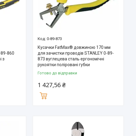
0-89-873
Кусачки FatMax® довжиною 170 мм
-89-860
для зачистки проводів STANLEY 0-89-
і з
873 вуглецева сталь ергономічні
рукоятки поліровані губки
Готово до відправки
1 427,56 ₴