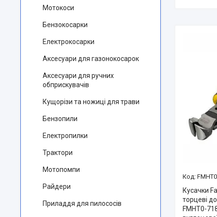
Мотокоси
Бензокосарки
Електрокосарки
Аксесуари для газонокосарок
Аксесуари для ручних
обприскувачів
Кущорізи та ножиці для трави
Бензопили
Електропилки
Трактори
Мотопомпи
FMHT0
Райдери
Кусачки F
торцеві д
Приладдя для пилососів
FMHT0-7185