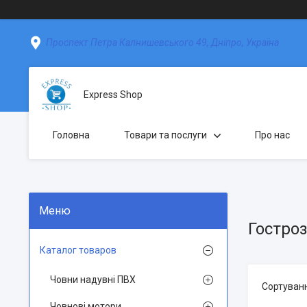
Проспект Петра Калнишевського 49, Дніпро, Україна
Express Shop
Головна
Товари та послуги
Про нас
Гостроз
Каталог товаров
Човни надувні ПВХ
Човнові мотори