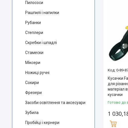
Пилососи
Рашпилі і напилки
Рубанки
Степлери
Скребки і шпадлі
Стамески
Міксери
0-89-8
Ножиці ручні
Кусачки F
Сокири
для різан
матеріал в
Фрезери
кусачки
Засоби освітлення та аксесуари
Готово до 
1 030,1
Зубила
Пробійці і кернери