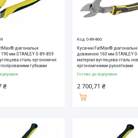
59
0-89-860
atMax® діагональні
Кусачки FatMax® діагональні
190 мм STANLEY 0-89-859
довжиною 160 мм STANLEY 0
углецева сталь ергономічні
матеріал вуглецева сталь нов
з полірованими губками
ергономічними рукоятками
відправки
Готово до відправки
7 ₴
2 700,71 ₴