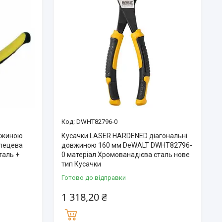
DWHT82796-0
овжиною
Кусачки LASER HARDENED діагональні
глецева
довжиною 160 мм DeWALT DWHT82796-
таль +
0 матеріал Хромованадієва сталь нове
тип Кусачки
Готово до відправки
1 318,20 ₴