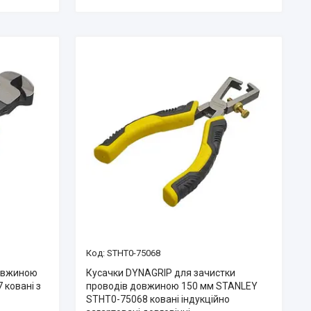
STHT0-75068
довжиною
Кусачки DYNAGRIP для зачистки
 ковані з
проводів довжиною 150 мм STANLEY
STHT0-75068 ковані індукційно