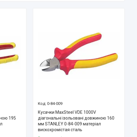
0-84-009
Кусачки MaxSteel VDE 1000V
иною 195
діагональні ізольовані довжиною 160
ал
мм STANLEY 0-84-009 матеріал
вискохромістая сталь