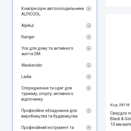
Компресорні автохолодильники
ALPICOOL
Alpikul
Ranger
Усе для дому та активного
життя DM
Weekender
Ladia
Спорядження та одяг для
туризму, спорту, активного
відпочинку
28118
Професійне обладнання для
Свердло п
виробництва та будівництва
Black & G
10 мм мат
Професійний інструмент та