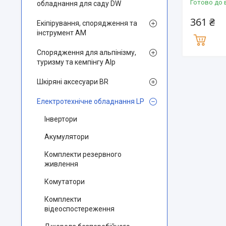
Готово до 
обладнання для саду DW
361 ₴
Екіпірування, спорядження та
інструмент AM
Спорядження для альпінізму,
туризму та кемпінгу Alp
Шкіряні аксесуари BR
Електротехнічне обладнання LP
Інвертори
Акумулятори
Комплекти резервного
живлення
Комутатори
Комплекти
відеоспостереження