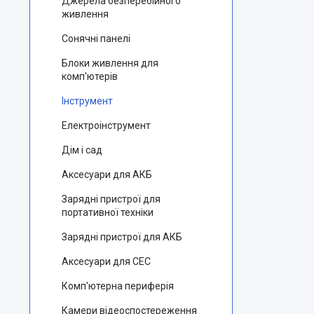
Джерела безперебійного
живлення
Сонячні панелі
Блоки живлення для
комп'ютерів
Інструмент
Електроінструмент
Дім і сад
Аксесуари для АКБ
Зарядні пристрої для
портативної техніки
Зарядні пристрої для АКБ
Аксесуари для СЕС
Комп'ютерна периферія
Камери відеоспостереження