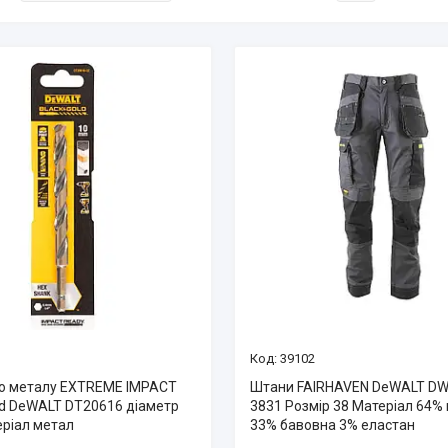
39102
о металу EXTREME IMPACT
Штани FAIRHAVEN DeWALT DW
old DeWALT DT20616 діаметр
3831 Розмір 38 Матеріал 64% 
еріал метал
33% бавовна 3% еластан