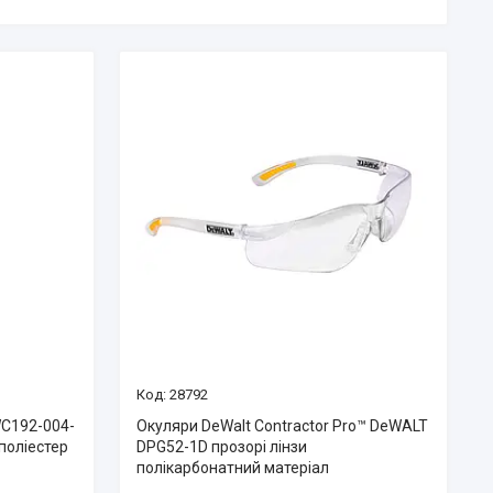
28792
C192-004-
Окуляри DeWalt Contractor Pro™ DeWALT
поліестер
DPG52-1D прозорі лінзи
полікарбонатний матеріал