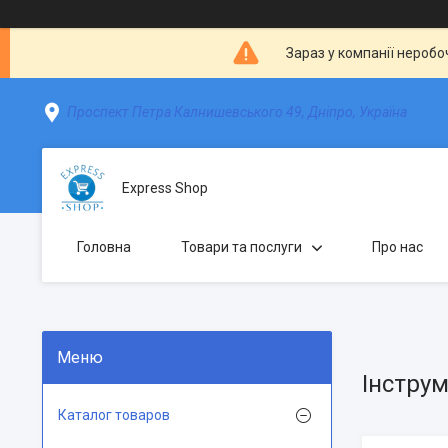
Зараз у компанії неробо
Проспект Петра Калнишевського 49, Дніпро, Україна
Express Shop
Головна
Товари та послуги
Про нас
Інстру
Каталог товаров