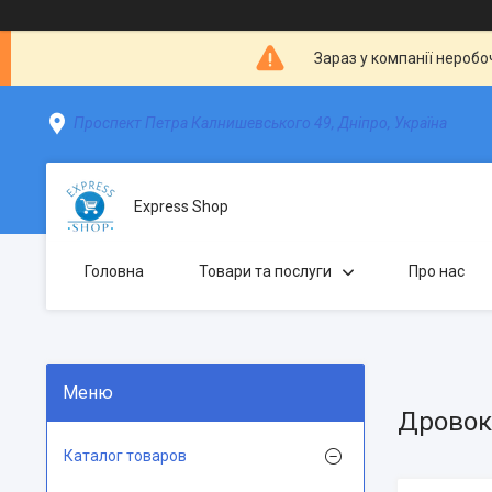
Зараз у компанії неробо
Проспект Петра Калнишевського 49, Дніпро, Україна
Express Shop
Головна
Товари та послуги
Про нас
Дровок
Каталог товаров