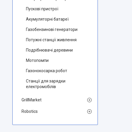
Пускові пристрої
Aкумуляторні батареї
Газобензинові генератори
Потужні станції живлення
Подрібнювачі деревини
Мотопомпи
Газонокосарка робот
Станції для зарядки
електромобілів
GrillMarket
Robotics