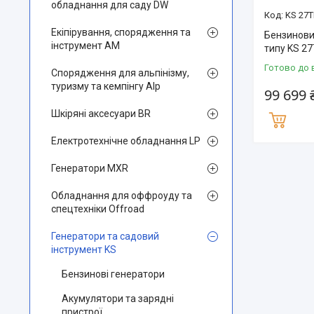
обладнання для саду DW
KS 27T
Екіпірування, спорядження та
Бензинови
інструмент AM
типу KS 2
Готово до 
Спорядження для альпінізму,
туризму та кемпінгу Alp
99 699 
Шкіряні аксесуари BR
Електротехнічне обладнання LP
Генератори MXR
Обладнання для оффроуду та
спецтехніки Offroad
Генератори та садовий
інструмент KS
Бензинові генератори
Акумулятори та зарядні
пристрої