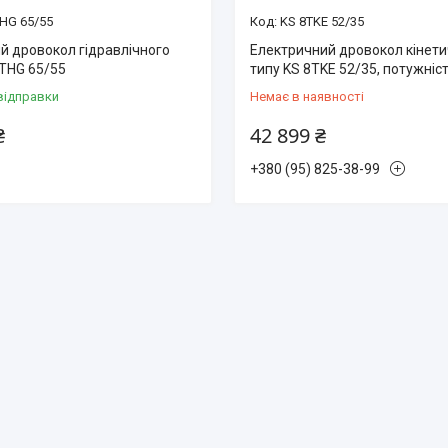
HG 65/55
KS 8TKE 52/35
й дровокол гідравлічного
Електричний дровокол кінет
7THG 65/55
типу KS 8TKE 52/35, потужніс
відправки
Немає в наявності
₴
42 899 ₴
+380 (95) 825-38-99