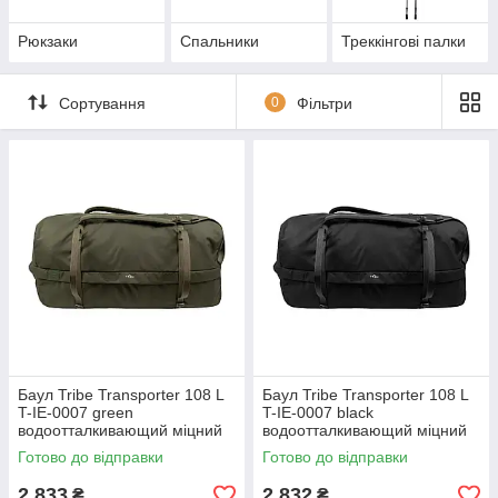
Рюкзаки
Спальники
Треккінгові палки
Сортування
0
Фільтри
Баул Tribe Transporter 108 L
Баул Tribe Transporter 108 L
T-IE-0007 green
T-IE-0007 black
водоотталкивающий міцний
водоотталкивающий міцний
материал для активного
материал об'єм 108 л для
Готово до відправки
Готово до відправки
відпочинку и путешествий
путешествий и активного
відпочинку
2 833
2 832
₴
₴