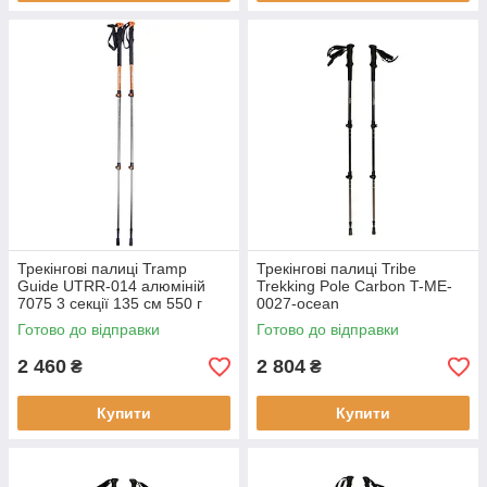
Трекінгові палиці Tramp
Трекінгові палиці Tribe
Guide UTRR-014 алюміній
Trekking Pole Carbon T-ME-
7075 3 секції 135 см 550 г
0027-ocean
регульований темляк
Готово до відправки
Готово до відправки
овальний профіль трубок
2 460
2 804
₴
₴
Купити
Купити