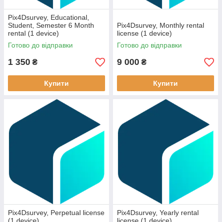
Pix4Dsurvey, Educational,
Student, Semester 6 Month
Pix4Dsurvey, Monthly rental
rental (1 device)
license (1 device)
Готово до відправки
Готово до відправки
1 350
9 000
₴
₴
Купити
Купити
Pix4Dsurvey, Perpetual license
Pix4Dsurvey, Yearly rental
(1 device)
license (1 device)