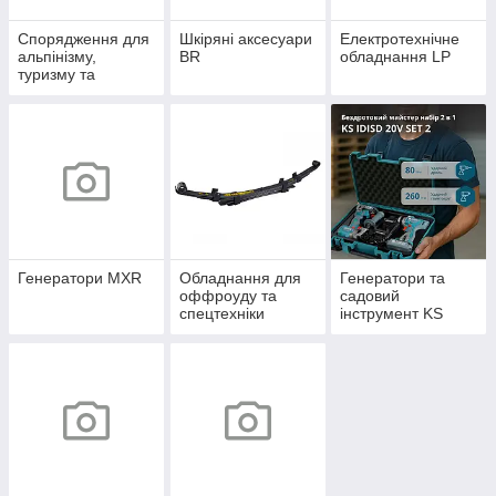
Спорядження для
Шкіряні аксесуари
Електротехнічне
альпінізму,
BR
обладнання LP
туризму та
кемпінгу Alp
Генератори MXR
Обладнання для
Генератори та
оффроуду та
садовий
спецтехніки
інструмент KS
Offroad