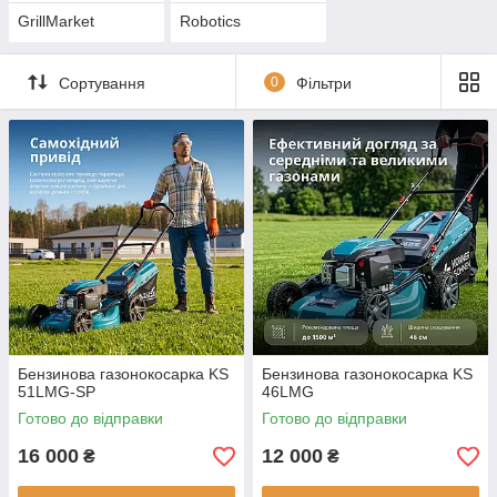
GrillMarket
Robotics
Сортування
0
Фільтри
Бензинова газонокосарка KS
Бензинова газонокосарка KS
51LMG-SP
46LMG
Готово до відправки
Готово до відправки
16 000
12 000
₴
₴