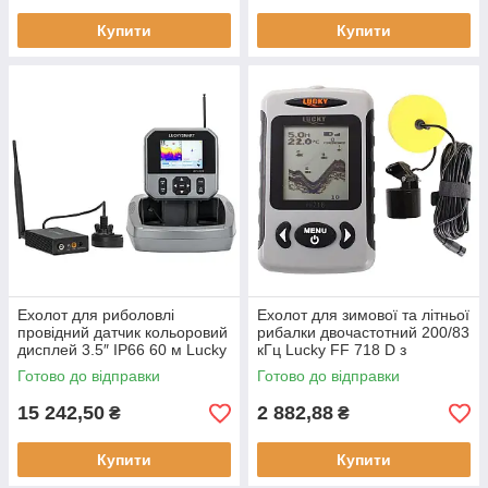
Купити
Купити
Ехолот для риболовлі
Ехолот для зимової та літньої
провідний датчик кольоровий
рибалки двочастотний 200/83
дисплей 3.5″ IP66 60 м Lucky
кГц Lucky FF 718 D з
LBT-1-GPS GPS-навігатор
вологозахищеним корпусом
Готово до відправки
Готово до відправки
вологозахист
IPX4
15 242,50
2 882,88
₴
₴
Купити
Купити