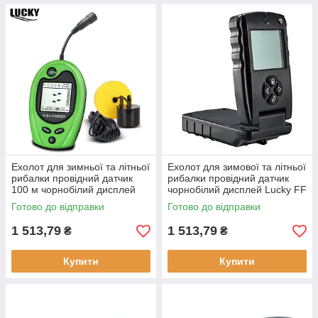
Ехолот для зимньої та літньої
Ехолот для зимової та літньої
рибалки провідний датчик
рибалки провідний датчик
100 м чорнобілий дисплей
чорнобілий дисплей Lucky FF
Lucky FF818 легкий
717 глибина до 30 м вага 160
Готово до відправки
Готово до відправки
компактний
г
1 513,79
1 513,79
₴
₴
Купити
Купити