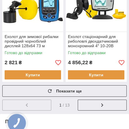
Ехолот для зимової рибалки
Ехолот стаціонарний для
провідний чорнобілий
риболовлі двохдатчиковий
дисплей 128x64 73 м
монохромний 4″ 10-20В
Phiradar FD86A
Lucky FF 918S-180W білий 2
Готово до відправки
Готово до відправки
водонепроникний корпус
промені
IPX4
2 821
4 856,22
₴
₴
Купити
Купити
Показати ще
1
/ 13
Про нас