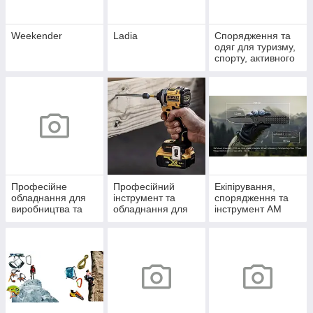
Weekender
Ladia
Спорядження та
одяг для туризму,
спорту, активного
відпочинку
Професійне
Професійний
Екіпірування,
обладнання для
інструмент та
спорядження та
виробництва та
обладнання для
інструмент AM
будівництва
саду DW