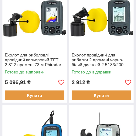
Ехолот для риболовлі
Ехолот провідний для
провідний кольоровий TFT
рибалки 2 промені чорно-
2.8″ 2 промені 73 м Phiradar
білий дисплей 2.5″ 83/200
FF 188 N максимальна
кГц Phiradar FF 168 A новий
Готово до відправки
Готово до відправки
глибина 73 м новий
живлення від батарейок
5 096,91
2 912
₴
₴
Купити
Купити