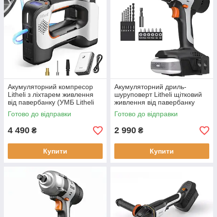
Акумуляторний компресор
Акумуляторний дриль-
Litheli з ліхтарем живлення
шуруповерт Litheli щітковий
від павербанку (УМБ Litheli
живлення від павербанку
Power Bank 20000 mAh 45 W
УМБ 20000 mAh 45 Вт
Готово до відправки
Готово до відправки
5 режимів роботи)
4 490
2 990
₴
₴
Купити
Купити