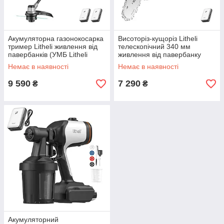
Акумуляторна газонокосарка
Висоторіз-кущоріз Litheli
тример Litheli живлення від
телескопічний 340 мм
павербанків (УМБ Litheli
живлення від павербанку
Power Bank 20000 мАг 45 Вт
(УМБ Litheli Power Bank
Немає в наявності
Немає в наявності
20000 мАг 45
9 590
7 290
₴
₴
Акумуляторний