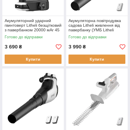
Акумуляторний ударний
Акумуляторна повітродувка
гвинтоверт Litheli безщітковий
садова Litheli живлення від
з павербанком 20000 мАг 45
павербанку (УМБ Litheli
Вт
Power Bank 10000 mAh 45 W
Готово до відправки
Готово до відправки
2А)
3 690
3 990
₴
₴
Купити
Купити