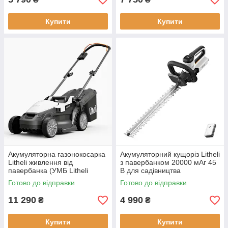
Купити
Купити
Акумуляторна газонокосарка
Акумуляторний кущоріз Litheli
Litheli живлення від
з павербанком 20000 мАг 45
павербанка (УМБ Litheli
В для садівництва
Power Bank 20000 мАг 45 Вт
Готово до відправки
Готово до відправки
4А 1 шт у
11 290
4 990
₴
₴
Купити
Купити