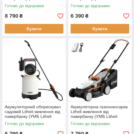
Power Bank 10000 mAh 45 W
Power Bank 10000 mAh 45 W
Готово до відправки
Готово до відправки
безщітковий мотор)
2А) для деревини
8 790
6 390
₴
₴
Купити
Купити
Акумуляторний обприскувач
Акумуляторна газонокосарка
садовий Litheli живлення від
Litheli живлення від
павербанку (УМБ Litheli
павербанку (УМБ Litheli
Power Bank 10000 mAh 45 W
Power Bank 20000 mAh 45 W
Готово до відправки
Готово до відправки
об'єм бака 4.75 л)
4А SE в комплекті) для
територі
5 790
7 750
₴
₴