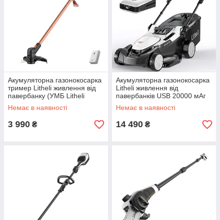
Акумуляторна газонокосарка
Акумуляторна газонокосарка
тример Litheli живлення від
Litheli живлення від
павербанку (УМБ Litheli
павербанків USB 20000 мАг
Power Bank 10000 mAh 45 W
45 Вт 4А 2 шт
Немає в наявності
Немає в наявності
2A)
3 990
14 490
₴
₴