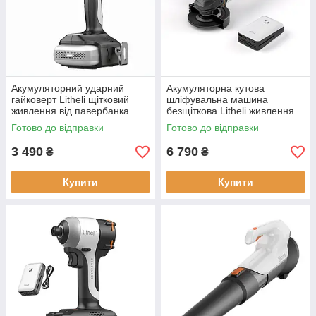
Акумуляторний ударний
Акумуляторна кутова
гайковерт Litheli щітковий
шліфувальна машина
живлення від павербанка
безщіткова Litheli живлення
УМБ 20000 mAh 45 Вт
від павербанку 20000 мАг 45
Готово до відправки
Готово до відправки
Вт
3 490
6 790
₴
₴
Купити
Купити