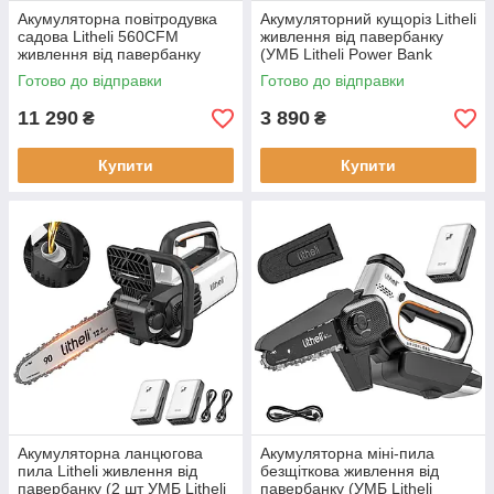
Акумуляторна повітродувка
Акумуляторний кущоріз Litheli
садова Litheli 560CFM
живлення від павербанку
живлення від павербанку
(УМБ Litheli Power Bank
(2шт УМБ Litheli Power Bank
10000 mAh 45 W 2А в
Готово до відправки
Готово до відправки
20000 вага 2.7 кг
комплекті)
11 290
3 890
₴
₴
Купити
Купити
Акумуляторна ланцюгова
Акумуляторна міні-пила
пила Litheli живлення від
безщіткова живлення від
павербанку (2 шт УМБ Litheli
павербанку (УМБ Litheli