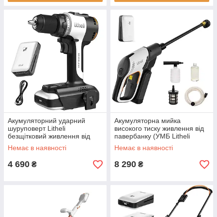
Акумуляторний ударний
Акумуляторна мийка
шуруповерт Litheli
високого тиску живлення від
безщітковий живлення від
павербанку (УМБ Litheli
павербанку УМБ 20000 mAh
Power Bank 20000 mAh 45 W
Немає в наявності
Немає в наявності
45 Вт
4А тиск 42 бари)
4 690
8 290
₴
₴