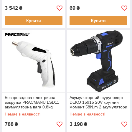
3 542
69
₴
₴
Купити
Купити
Безпроводова електрична
Акумуляторний шуруповерт
викрутка PRACMANU LSD11
DEKO 15915 20V крутний
акумуляторна вага 0.8kg
момент 58N.m 2 акумулятори
момент 3.5Nm
1.5 Ah
Немає в наявності
Немає в наявності
788
3 198
₴
₴