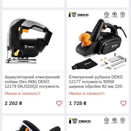
Акумуляторний електричний
Електричний рубанок DEKO
лобзик (без АКБ) DEKO
12177 потужність 900W
12179 DKJS20Q2 потужність
ширина обробки 82 мм 220-
1000 Вт ABS пластик + метал
240V
Немає в наявності
Немає в наявності
2 262
1 728
₴
₴