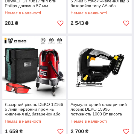
DeWALT DT70817 тип біти
5 ліній 6 точок живлення від 3
Philips довжина 57 мм
батарейок типу АА або
кількість 8 шт.
адаптера
Немає в наявності
Немає в наявності
281
2 543
₴
₴
Лазерний рівень DEKO 12166
Акумуляторний електричний
5 ліній червоний промінь
лобзик DEKO 15996
живлення від батарейок або
потужність 1000 Вт висота
адаптера
230 мм ширина 85 мм
Немає в наявності
Немає в наявності
довжина 265 мм
1 659
2 700
₴
₴