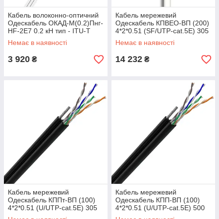
Кабель волоконно-оптичний
Кабель мережевий
Одескабель ОКАД-М(0.2)Пнг-
Одескабель КПВЕО-ВП (200)
HF-2Е7 0.2 кН тип - ITU-T
4*2*0.51 (SF/UTP-cat.5E) 305
G.652 D упаковка - Бухта
м Тип - FTP Вага - 13.7 кг
Немає в наявності
Немає в наявності
3 920
14 232
₴
₴
Кабель мережевий
Кабель мережевий
Одескабель КППт-ВП (100)
Одескабель КПП-ВП (100)
4*2*0.51 (U/UTP-cat.5E) 305
4*2*0.51 (U/UTP-cat.5E) 500
м. Тип - UTP; Упаковка -
м UTP бухта вага 25.4 кг