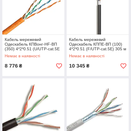
Кабель мережевий
Кабель мережевий
Одескабель КПВонг-HF-ВП
Одескабель КППЕ-ВП (100)
(350) 4*2*0.51 (U/UTP-cat.5E
4*2*0.51 (F/UTP-cat.5E) 305 м
LSOH) 305 м. Тип - UTP;
FTP бухта 11.3 кг
Немає в наявності
Немає в наявності
Упаковка - Бухта
8 776
10 345
₴
₴