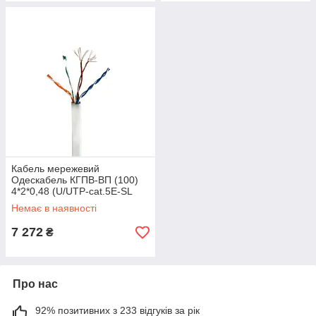
Кабель мережевий
Одескабель КГПВ-ВП (100)
4*2*0,48 (U/UTP-cat.5Е-SL
patch 50) 305 м
Немає в наявності
7 272
₴
Про нас
92% позитивних з 233 відгуків за рік