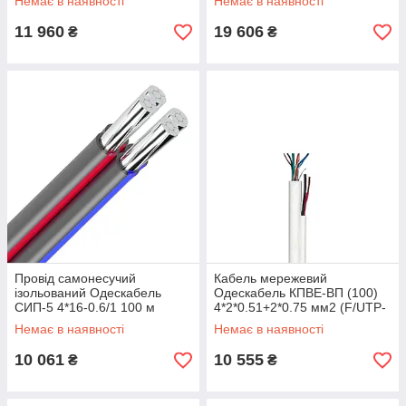
Немає в наявності
Немає в наявності
Бухта
11 960
19 606
₴
₴
Провід самонесучий
Кабель мережевий
ізольований Одескабель
Одескабель КПВЕ-ВП (100)
СИП-5 4*16-0.6/1 100 м
4*2*0.51+2*0.75 мм2 (F/UTP-
алюмінієва жила 0.6/1 кВ
cat.5Е) 305 м 4-х парний 20.6
Немає в наявності
Немає в наявності
кг
10 061
10 555
₴
₴