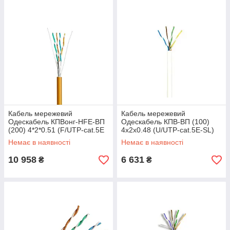
Кабель мережевий
Кабель мережевий
Одескабель КПВонг-HFЕ-ВП
Одескабель КПВ-ВП (100)
(200) 4*2*0.51 (F/UTP-cat.5E
4х2х0.48 (U/UTP-cat.5E-SL)
LSOH) 305 м тип - FTP
305 м Тип - UTP Упаковка -
Немає в наявності
Немає в наявності
упаковка - бухта
Бухта
10 958
6 631
₴
₴