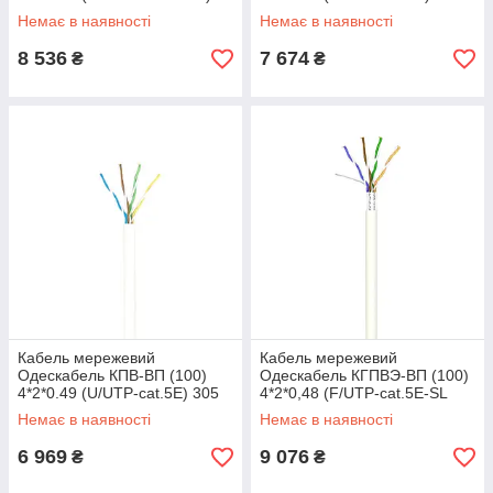
305 м тип - FTP упаковка -
м тип UTP упаковка бухта
Немає в наявності
Немає в наявності
бухта
8 536
7 674
₴
₴
Кабель мережевий
Кабель мережевий
Одескабель КПВ-ВП (100)
Одескабель КГПВЭ-ВП (100)
4*2*0.49 (U/UTP-cat.5E) 305
4*2*0,48 (F/UTP-cat.5Е-SL
м
patch AWG26) 305 м
Немає в наявності
Немає в наявності
6 969
9 076
₴
₴