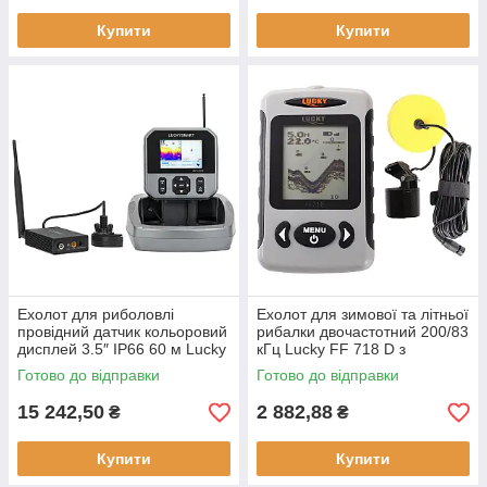
Купити
Купити
Ехолот для риболовлі
Ехолот для зимової та літньої
провідний датчик кольоровий
рибалки двочастотний 200/83
дисплей 3.5″ IP66 60 м Lucky
кГц Lucky FF 718 D з
LBT-1-GPS GPS-навігатор
вологозахищеним корпусом
Готово до відправки
Готово до відправки
вологозахист
IPX4
15 242,50
2 882,88
₴
₴
Купити
Купити