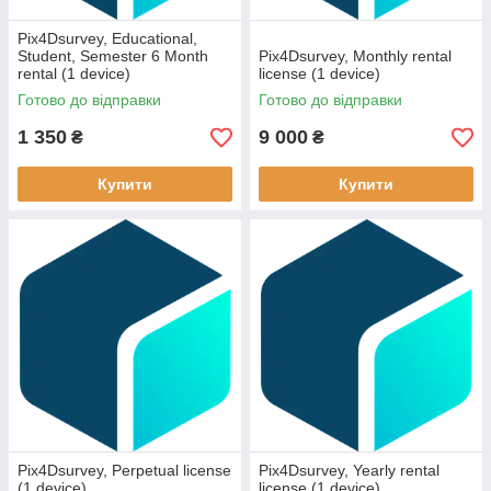
Pix4Dsurvey, Educational,
Student, Semester 6 Month
Pix4Dsurvey, Monthly rental
rental (1 device)
license (1 device)
Готово до відправки
Готово до відправки
1 350
9 000
₴
₴
Купити
Купити
Pix4Dsurvey, Perpetual license
Pix4Dsurvey, Yearly rental
(1 device)
license (1 device)