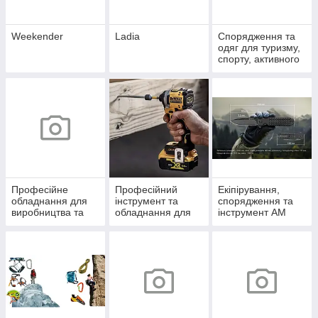
Weekender
Ladia
Спорядження та
одяг для туризму,
спорту, активного
відпочинку
Професійне
Професійний
Екіпірування,
обладнання для
інструмент та
спорядження та
виробництва та
обладнання для
інструмент AM
будівництва
саду DW