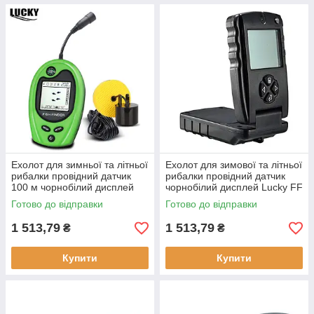
Ехолот для зимньої та літньої
Ехолот для зимової та літньої
рибалки провідний датчик
рибалки провідний датчик
100 м чорнобілий дисплей
чорнобілий дисплей Lucky FF
Lucky FF818 легкий
717 глибина до 30 м вага 160
Готово до відправки
Готово до відправки
компактний
г
1 513,79
1 513,79
₴
₴
Купити
Купити