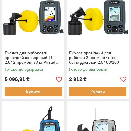
Ехолот для риболовлі
Ехолот провідний для
провідний кольоровий TFT
рибалки 2 промені чорно-
2.8″ 2 промені 73 м Phiradar
білий дисплей 2.5″ 83/200
FF 188 N максимальна
кГц Phiradar FF 168 A новий
Готово до відправки
Готово до відправки
глибина 73 м новий
живлення від батарейок
5 096,91
2 912
₴
₴
Купити
Купити