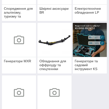
Спорядження для
Шкіряні аксесуари
Електротехнічне
альпінізму,
BR
обладнання LP
туризму та
кемпінгу Alp
Генератори MXR
Обладнання для
Генератори та
оффроуду та
садовий
спецтехніки
інструмент KS
Offroad