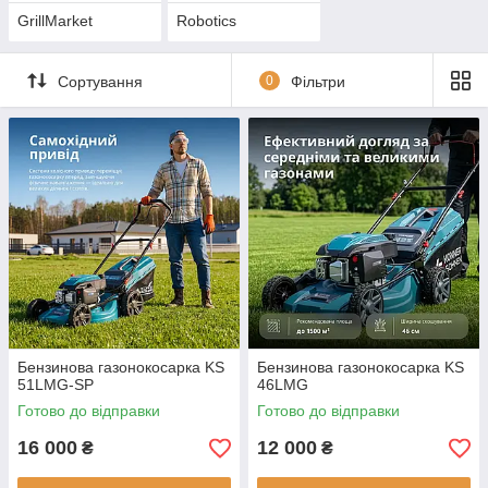
GrillMarket
Robotics
Сортування
0
Фільтри
Бензинова газонокосарка KS
Бензинова газонокосарка KS
51LMG-SP
46LMG
Готово до відправки
Готово до відправки
16 000
12 000
₴
₴