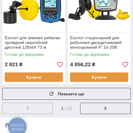
Ехолот для зимової рибалки
Ехолот стаціонарний для
провідний чорнобілий
риболовлі двохдатчиковий
дисплей 128x64 73 м
монохромний 4″ 10-20В
Phiradar FD86A
Lucky FF 918S-180W білий 2
Готово до відправки
Готово до відправки
водонепроникний корпус
промені
IPX4
2 821
4 856,22
₴
₴
Купити
Купити
Показати ще
1
/ 13
Про нас
КНОПКА
ЗВ'ЯЗКУ