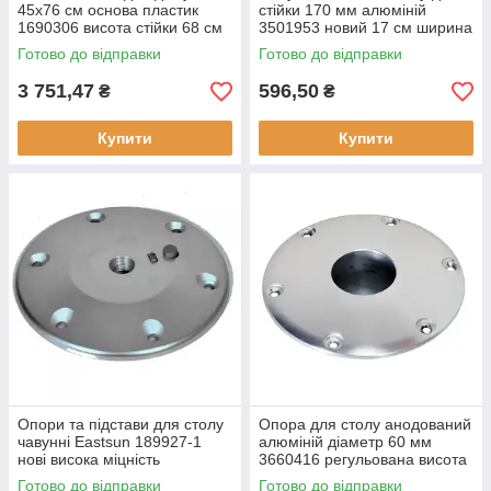
45x76 см основа пластик
стійки 170 мм алюміній
1690306 висота стійки 68 см
3501953 новий 17 см ширина
універсальний замок
17 см довжина
Готово до відправки
Готово до відправки
3 751,47
596,50
₴
₴
Купити
Купити
Опори та підстави для столу
Опора для столу анодований
чавунні Eastsun 189927-1
алюміній діаметр 60 мм
нові висока міцність
3660416 регульована висота
елегантний дизайн
40-68 см
Готово до відправки
Готово до відправки