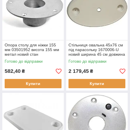
Опора столу для ніжки 155
Стільниця овальна 45x76 см
мм 03501952 висота 155 мм
під парасольку 1670006-U
метал новий стан
новий ширина 45 см довжина
76 см
Готово до відправки
Готово до відправки
582,40
2 179,45
₴
₴
Купити
Купити