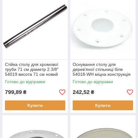
Стійка столу для хромової
Оснування столу для
труби 71 см діаметр 2.3/8″
дерев'яної стільниці біле
54019 висота 71 см новий
54018-WH міцна конструкція
стан
універсальність використання
Готово до відправки
Готово до відправки
799,89
242,52
₴
₴
Купити
Купити