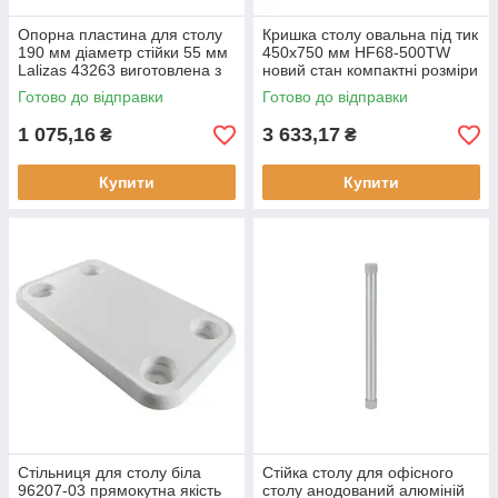
Опорна пластина для столу
Кришка столу овальна під тик
190 мм діаметр стійки 55 мм
450x750 мм HF68-500TW
Lalizas 43263 виготовлена з
новий стан компактні розміри
міцного пластику
450x750 мм
Готово до відправки
Готово до відправки
1 075,16
3 633,17
₴
₴
Купити
Купити
Стільниця для столу біла
Стійка столу для офісного
96207-03 прямокутна якість
столу анодований алюміній