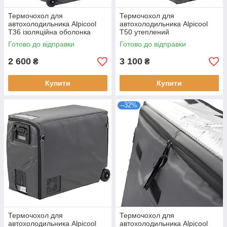
Термочохол для
Термочохол для
автохолодильника Alpicool
автохолодильника Alpicool
T36 ізоляційна оболонка
T50 утеплений
багатошаровий
водовідштовхувальний
Готово до відправки
Готово до відправки
теплоізоляційний матеріал
матеріал темно-сірий
сірий колір для ALPICOOL
зручний доступ новий 1 міс.
2 600
3 100
₴
₴
Купити
Купити
–32%
Термочохол для
Термочохол для
автохолодильника Alpicool
автохолодильника Alpicool