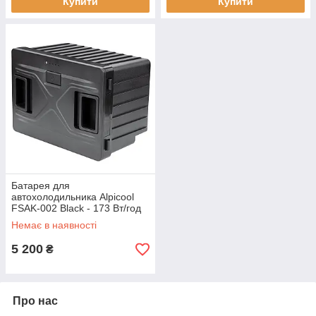
Купити
Купити
Батарея для
автохолодильника Alpicool
FSAK-002 Black - 173 Вт/год
15600 мАh 12 В автономність
Немає в наявності
до 15 годин для моделей TW
ENX
5 200
₴
Про нас