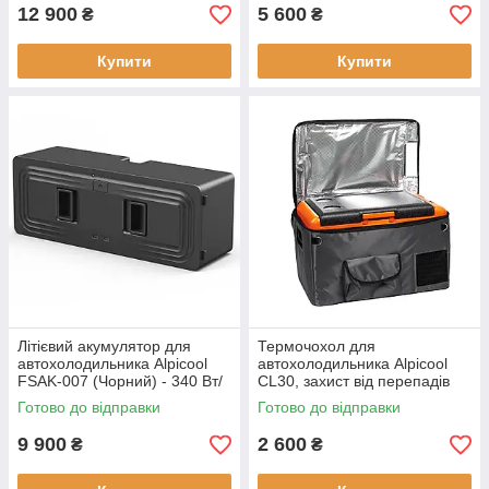
12 900
5 600
₴
₴
Купити
Купити
Літієвий акумулятор для
Термочохол для
автохолодильника Alpicool
автохолодильника Alpicool
FSAK-007 (Чорний) - 340 Вт/
CL30, захист від перепадів
год (30600 мА·год/11.1 В) для
температури
Готово до відправки
Готово до відправки
кемпінгу та подорожей
9 900
2 600
₴
₴