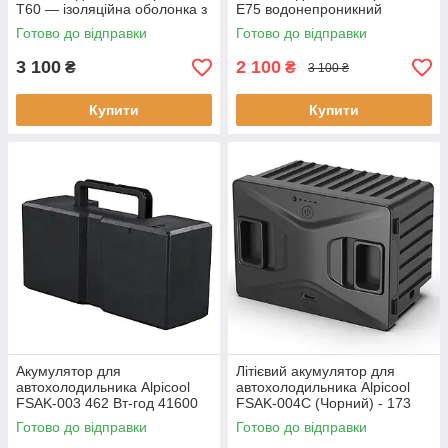
T60 — ізоляційна оболонка з
E75 водонепроникний
утеплювачем
багатошарова теплоізоляція
Готово до відправки
Готово до відправки
водонепроникна темно-сіра
темно-сірий для
зручний доступ до комп
компресорних 75 л
3 100
2 100
₴
₴
3 100 ₴
Купити
Купити
Акумулятор для
Літієвий акумулятор для
автохолодильника Alpicool
автохолодильника Alpicool
FSAK-003 462 Вт-год 41600
FSAK-004C (Чорний) - 173
мАh для моделей E48 E60
Вт/год (15600 мА·год/11.1 В) -
Готово до відправки
Готово до відправки
E75 12/24V Li-Ion
компактний та багатофун