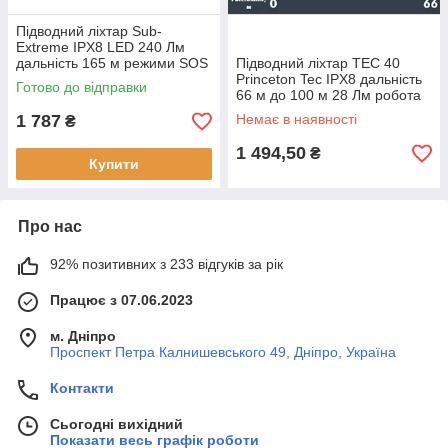
Підводний ліхтар Sub-
Extreme IPX8 LED 240 Лм
дальність 165 м режими SOS
Підводний ліхтар TEC 40
Osculati чорний пластик 4
Princeton Tec IPX8 дальність
Готово до відправки
батарейки AA
66 м до 100 м 28 Лм робота
5 годин пластик чорний
1 787
Немає в наявності
₴
1 494,50
₴
Купити
Про нас
92% позитивних з 233 відгуків за рік
Працює з 07.06.2023
м. Дніпро
Проспект Петра Калнишевського 49, Дніпро, Україна
Контакти
Сьогодні вихідний
Показати весь графік роботи