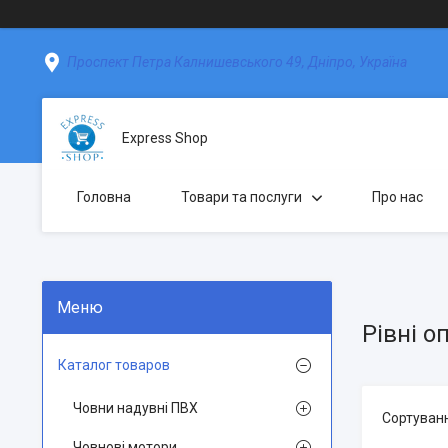
Проспект Петра Калнишевського 49, Дніпро, Україна
Express Shop
Головна
Товари та послуги
Про нас
Рівні о
Каталог товаров
Човни надувні ПВХ
Човнові мотори