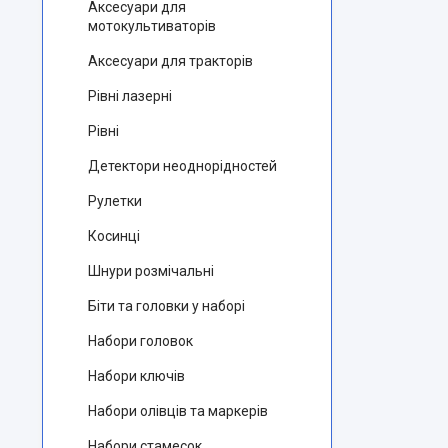
Аксесуари для
мотокультиваторів
Аксесуари для тракторів
Рівні лазерні
Рівні
Детектори неоднорідностей
Рулетки
Косинці
Шнури розмічальні
Біти та головки у наборі
Набори головок
Набори ключів
Набори олівців та маркерів
Набори стамесок