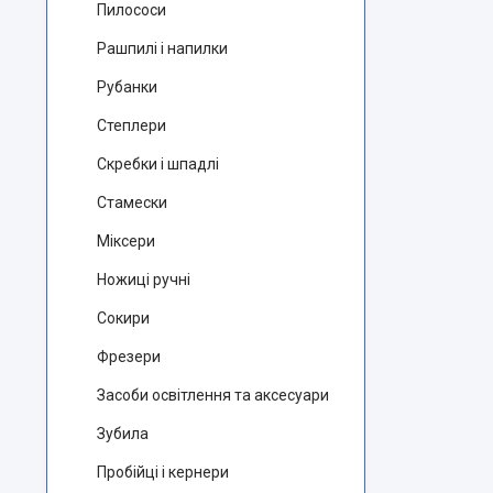
Пилососи
Рашпилі і напилки
Рубанки
Степлери
Скребки і шпадлі
Стамески
Міксери
Ножиці ручні
Сокири
Фрезери
Засоби освітлення та аксесуари
Зубила
Пробійці і кернери