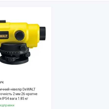
PK
тичний-нівелір DeWALT
очність 2 мм 26-кратне
 IP54 вага 1.85 кг
відправки