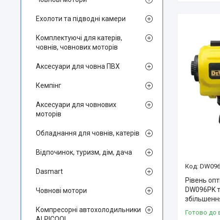
Ехолоти та підводні камери
Комплектуючі для катерів,
човнів, човнових моторів
Аксесуари для човна ПВХ
Кемпінг
Аксесуари для човнових
моторів
Обладнання для човнів, катерів
Відпочинок, туризм, дім, дача
DW096
Dasmart
Рівень оп
DW096PK т
Човнові мотори
збільшення
Компресорні автохолодильники
Готово до 
ALPICOOL