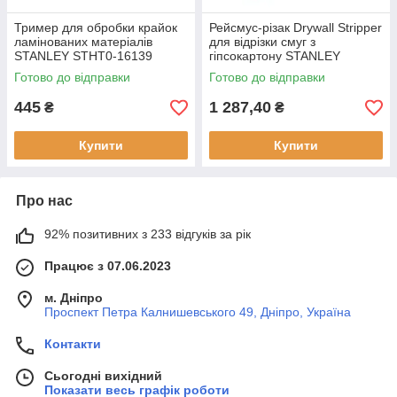
Тример для обробки крайок
Рейсмус-різак Drywall Stripper
ламінованих матеріалів
для відрізки смуг з
STANLEY STHT0-16139
гіпсокартону STANLEY
товщина 12.7-25.4 мм новий
STHT1-16069 товщина 9.5-15
Готово до відправки
Готово до відправки
мм ширина 120 мм діаметр
120 м
445
1 287,40
₴
₴
Купити
Купити
Про нас
92% позитивних з 233 відгуків за рік
Працює з 07.06.2023
м. Дніпро
Проспект Петра Калнишевського 49, Дніпро, Україна
Контакти
Сьогодні вихідний
Показати весь графік роботи