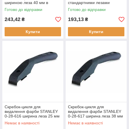
шириною леза 40 мм в
стандартними лезами
комплекті з 5-ма запасними
шириною 60 мм STANLEY 0-
Готово до відправки
Готово до відправки
лезами металевий корпус
28-590 довжина 170 мм
сталь
матеріал ручки - пластмаса
243,42
193,13
₴
₴
Купити
Купити
Скребок-цикля для
Скребок-цикля для
видалення фарби STANLEY
видалення фарби STANLEY
0-28-616 ширина леза 25 мм
0-28-617 ширина леза 38 мм
довжина 155 мм матеріал
довжина 180 мм материал
Немає в наявності
Немає в наявності
ручки - дерево сталь
ручки алюминий