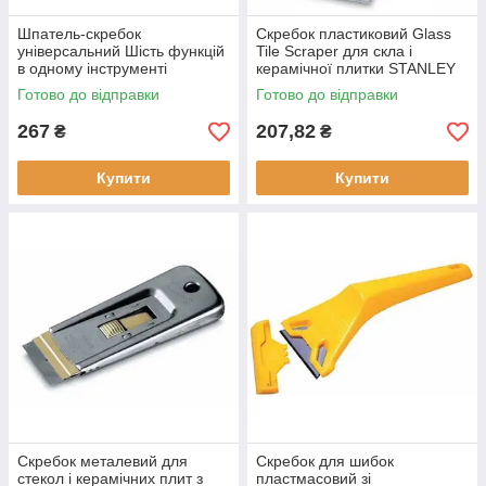
Шпатель-скребок
Скребок пластиковий Glass
універсальний Шість функцій
Tile Scraper для скла і
в одному інструменті
керамічної плитки STANLEY
STANLEY 0-28-206 ширина
0-28-217 ширина леза 43 мм
Готово до відправки
Готово до відправки
леза 76 мм сталь новий
довжина 135 мм
267
207,82
₴
₴
Купити
Купити
Скребок металевий для
Скребок для шибок
стекол і керамічних плит з
пластмасовий зі