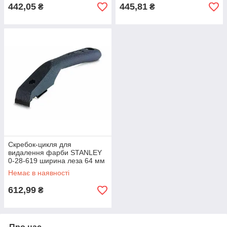
442,05
445,81
₴
₴
Скребок-цикля для
видалення фарби STANLEY
0-28-619 ширина леза 64 мм
довжина 230 мм Тип
Немає в наявності
упаковки - Паперова коробка
612,99
₴