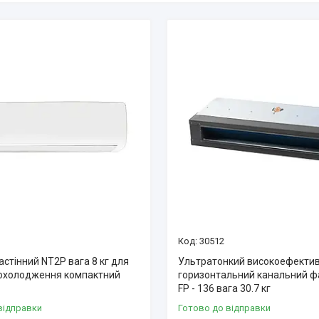
30512
стінний NT2P вага 8 кг для
Ультратонкий високоефекти
охолодження компактний
горизонтальний канальний ф
FP - 136 вага 30.7 кг
відправки
Готово до відправки