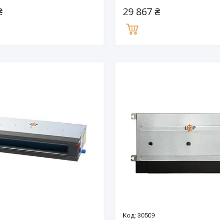
₴
29 867 ₴
30509