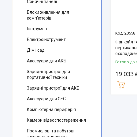
Сонячні панелі
Блоки живлення для
комп'ютерів
Інструмент
20558
Електроінструмент
Фанкойл т
вертикаль
Дім і сад
охолоджен
Аксесуари для АКБ
Готово до 
Зарядні пристрої для
19 033 
портативної техніки
Зарядні пристрої для АКБ
Аксесуари для СЕС
Комп'ютерна периферія
Камери відеоспостереження
Промислові та побутові
джерела живлення