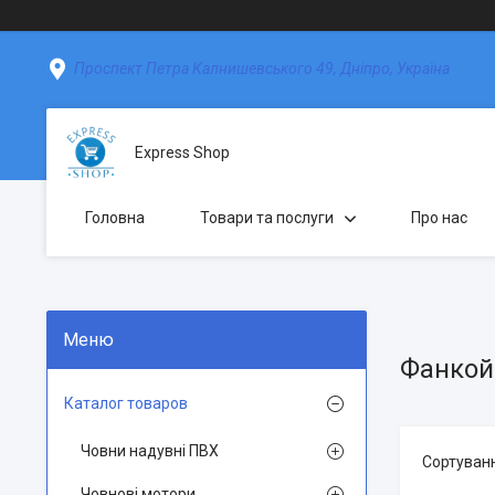
Проспект Петра Калнишевського 49, Дніпро, Україна
Express Shop
Головна
Товари та послуги
Про нас
Фанкой
Каталог товаров
Човни надувні ПВХ
Човнові мотори