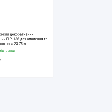
онкий декоративний
ний FLP-136 для опалення та
ня вага 23.75 кг
відправки
₴