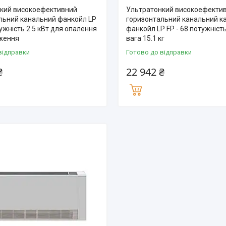
кий високоефективний
Ультратонкий високоефекти
льний канальний фанкойл LP
горизонтальний канальний к
тужність 2.5 кВт для опалення
фанкойл LP FP - 68 потужність
ження
вага 15.1 кг
відправки
Готово до відправки
₴
22 942 ₴