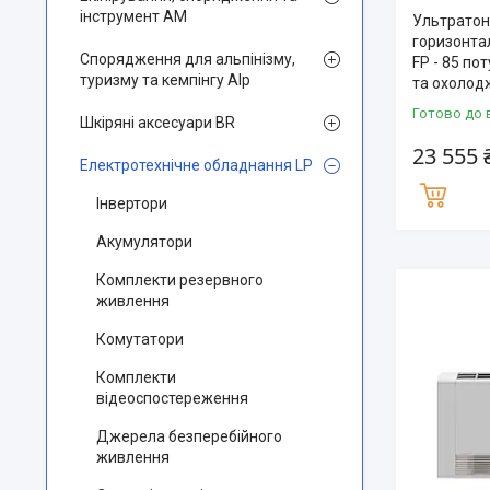
інструмент AM
Ультратон
горизонта
Спорядження для альпінізму,
FP - 85 по
туризму та кемпінгу Alp
та охолод
Готово до 
Шкіряні аксесуари BR
23 555 
Електротехнічне обладнання LP
Інвертори
Акумулятори
Комплекти резервного
живлення
Комутатори
Комплекти
відеоспостереження
Джерела безперебійного
живлення