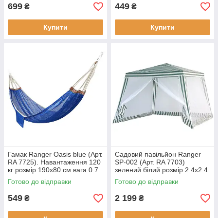
699
449
₴
₴
Купити
Купити
Гамак Ranger Oasis blue (Арт.
Садовий павільйон Ranger
RA 7725). Навантаження 120
SP-002 (Арт. RA 7703)
кг розмір 190x80 см вага 0.7
зелений білий розмір 2.4х2.4
кг матеріал хлопок
м висота 2.5 м вага 7 кг
Готово до відправки
Готово до відправки
549
2 199
₴
₴