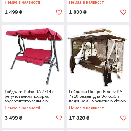
Немає в наявності
Немає в наявності
легкий навіс
та дощу 2 кг
1 499
1 800
₴
₴
Гойдалки Relax RA 7714 з
Гойдалки Ranger Emotiv RA
регулюванням козирка
7710 бежеві для 3-х осіб з
водоотштовхувальною
подушками москитною сіткою
тканиною міцною
розмір 257х235х174 см
Немає в наявності
Немає в наявності
конструкцією для саду та дачі
навантаження 250 кг
3 499
17 820
₴
₴