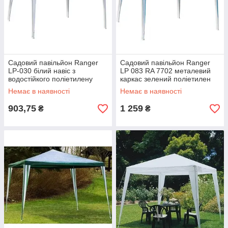
Садовий павільйон Ranger
Садовий павільйон Ranger
LP-030 білий навіс з
LP 083 RA 7702 металевий
водостійкого поліетилену
каркас зелений поліетилен
розмір 2.4x2.4 м висота 2.5 м
3х3 м захист від дощу та
Немає в наявності
Немає в наявності
металевий каркас 7 кг
сонця вага 7 кг
903,75
1 259
₴
₴