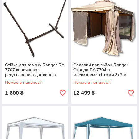
Стійка для гамаку Ranger RA
Садовий павільйон Ranger
7707 коричнева з
Отрада RA 7704 з
регульованою довжиною
москитними сітками 3x3 м
200-390 см навантаження до
бежевий металевий каркас
Немає в наявності
Немає в наявності
140 кг вага 15 кг
захист від комарів вага 36 кг
1 800
12 499
₴
₴