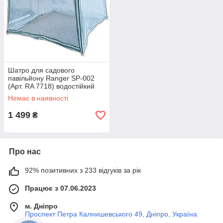
Шатро для садового
павільйону Ranger SP-002
(Арт. RA 7718) водостійкий
біло-зелений розмір 2.4х2.4
Немає в наявності
м висота 2.5 м
1 499
₴
Про нас
92% позитивних з 233 відгуків за рік
Працює з 07.06.2023
м. Дніпро
Проспект Петра Калнишевського 49, Дніпро, Україна