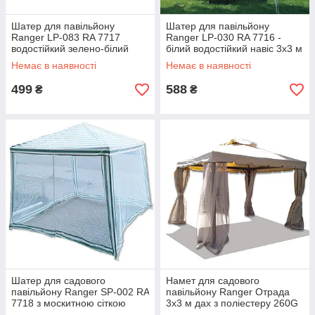
Шатер для павільйону
Шатер для павільйону
Ranger LP-083 RA 7717
Ranger LP-030 RA 7716 -
водостійкий зелено-білий
білий водостійкий навіс 3x3 м
навіс 2.4x2.4 м висота 2.5 м
заміна для садового
Немає в наявності
Немає в наявності
новий
павільйону легкий 2 кг
499
588
₴
₴
Шатер для садового
Намет для садового
павільйону Ranger SP-002 RA
павільйону Ranger Отрада
7718 з москитною сіткою
3х3 м дах з поліестеру 260G
2.4x2.4 м зелений білий
колір бежевий захист від UV