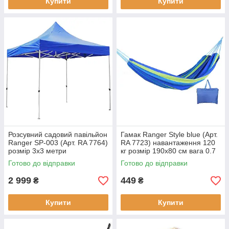
Купити
Купити
Розсувний садовий павільйон
Гамак Ranger Style blue (Арт.
Ranger SP-003 (Арт. RA 7764)
RA 7723) навантаження 120
розмір 3х3 метри
кг розмір 190x80 см вага 0.7
водонепроникний тент вага
кг
Готово до відправки
Готово до відправки
12 кг
2 999
449
₴
₴
Купити
Купити