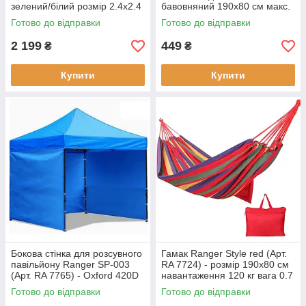
зелений/білий розмір 2.4х2.4
бавовняний 190х80 см макс.
м легкий монтаж 7 кг новий
навантаження 120 кг легкий
Готово до відправки
Готово до відправки
стан
для походів 700 г
2 199
449
₴
₴
Купити
Купити
Бокова стінка для розсувного
Гамак Ranger Style red (Арт.
павільйону Ranger SP-003
RA 7724) - розмір 190x80 см
(Арт. RA 7765) - Oxford 420D
навантаження 120 кг вага 0.7
3х3 м синя
кг
Готово до відправки
Готово до відправки