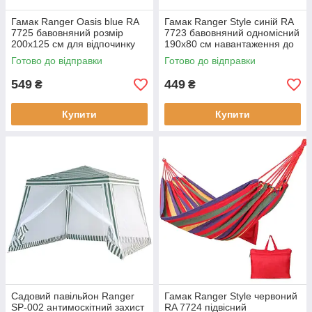
Гамак Ranger Oasis blue RA
Гамак Ranger Style синій RA
7725 бавовняний розмір
7723 бавовняний одномісний
200х125 см для відпочинку
190x80 см навантаження до
на природі максимальне
120 кг легкий та компактний
Готово до відправки
Готово до відправки
навантаження 120 кг
для відпочинку на пр
549
449
₴
₴
Купити
Купити
Садовий павільйон Ranger
Гамак Ranger Style червоний
SP-002 антимоскітний захист
RA 7724 підвісний