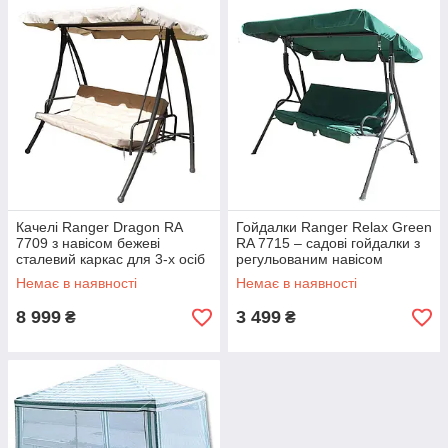
Качелі Ranger Dragon RA
Гойдалки Ranger Relax Green
7709 з навісом бежеві
RA 7715 – садові гойдалки з
сталевий каркас для 3-х осіб
регульованим навісом
201х179х123 см
оксфорд 180х110х147 см
Немає в наявності
Немає в наявності
вантажопідйомність 250 кг
навантаження 150 кг
8 999
3 499
₴
₴