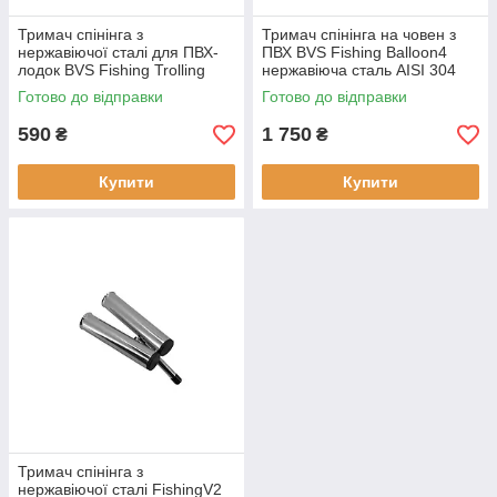
Тримач спінінга з
Тримач спінінга на човен з
нержавіючої сталі для ПВХ-
ПВХ BVS Fishing Balloon4
лодок BVS Fishing Trolling
нержавіюча сталь AISI 304
AISI 304 знімний з
для 4 вудок знімний аксесуар
Готово до відправки
Готово до відправки
електроплазмовим
діаметр ручки до 29 мм
поліруванням для вудок
590
1 750
₴
₴
Купити
Купити
Тримач спінінга з
нержавіючої сталі FishingV2