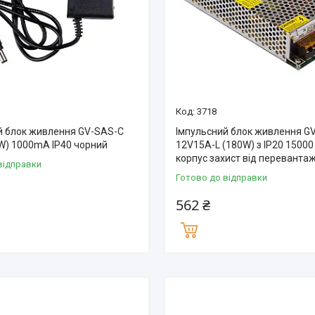
3718
й блок живлення GV-SAS-С
Імпульсний блок живлення G
W) 1000mA IP40 чорний
12V15A-L (180W) з IP20 15000
корпус захист від переванта
відправки
Готово до відправки
562 ₴