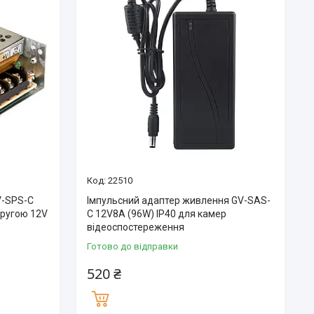
22510
V-SPS-C
Імпульсний адаптер живлення GV-SAS-
пругою 12V
C 12V8A (96W) IP40 для камер
відеоспостереження
Готово до відправки
520 ₴