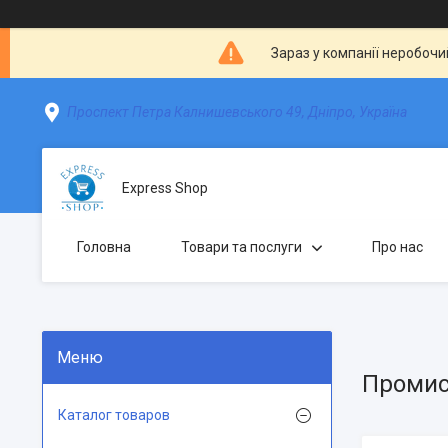
Зараз у компанії неробочи
Проспект Петра Калнишевського 49, Дніпро, Україна
Express Shop
Головна
Товари та послуги
Про нас
Промис
Каталог товаров