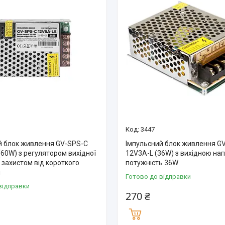
3447
й блок живлення GV-SPS-C
Імпульсний блок живлення G
60W) з регулятором вихідної
12V3A-L (36W) з вихідною на
 захистом від короткого
потужність 36W
я
Готово до відправки
відправки
270 ₴