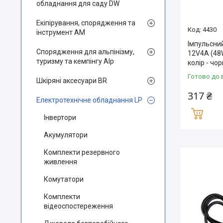
обладнання для саду DW
Екіпірування, спорядження та
4430
інструмент AM
Імпульсни
Спорядження для альпінізму,
12V4A (48W
туризму та кемпінгу Alp
колір - чо
Готово до 
Шкіряні аксесуари BR
317 ₴
Електротехнічне обладнання LP
Інвертори
Акумулятори
Комплекти резервного
живлення
Комутатори
Комплекти
відеоспостереження