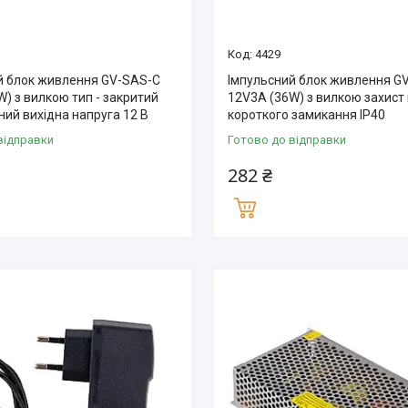
4429
й блок живлення GV-SAS-C
Імпульсний блок живлення G
) з вилкою тип - закритий
12V3A (36W) з вилкою захист 
рний вихідна напруга 12 В
короткого замикання IP40
відправки
Готово до відправки
282 ₴