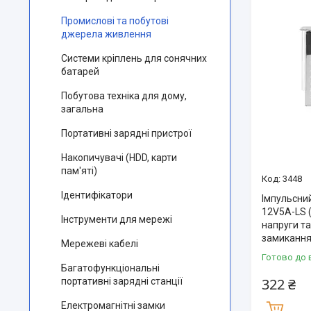
Промислові та побутові
джерела живлення
Системи кріплень для сонячних
батарей
Побутова техніка для дому,
загальна
Портативні зарядні пристрої
Накопичувачі (HDD, карти
пам'яті)
3448
Ідентифікатори
Імпульсни
12V5A-LS (
Інструменти для мережі
напруги та
замиканн
Мережеві кабелі
Готово до 
Багатофункціональні
322 ₴
портативні зарядні станції
Електромагнітні замки