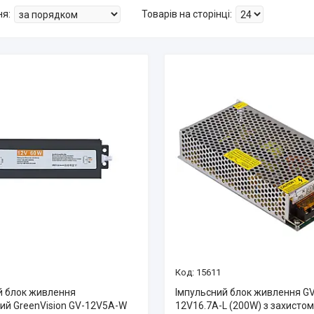
15611
й блок живлення
Імпульсний блок живлення G
ий GreenVision GV-12V5А-W
12V16.7A-L (200W) з захистом