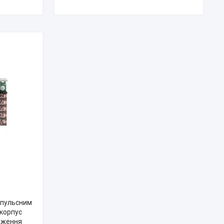
мпульсним
 корпус
реження