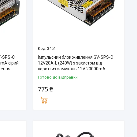
3451
V-SPS-С
Імпульсний блок живлення GV-SPS-C
 mА сірий
12V20A-L (240W) з захистом від
ження
коротких замикань 12V 20000mA
Готово до відправки
775 ₴