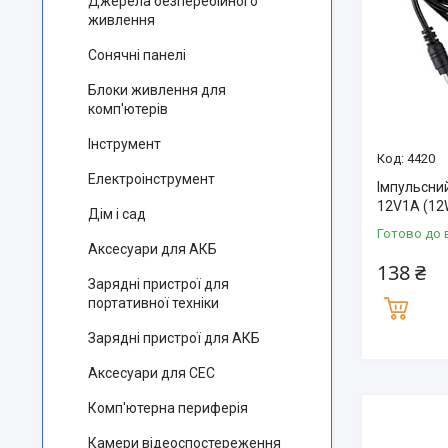
Джерела безперебійного
живлення
Сонячні панелі
Блоки живлення для
комп'ютерів
Інструмент
4420
Електроінструмент
Імпульсни
12V1A (12
Дім і сад
Готово до 
Аксесуари для АКБ
138 ₴
Зарядні пристрої для
портативної техніки
Зарядні пристрої для АКБ
Аксесуари для СЕС
Комп'ютерна периферія
Камери відеоспостереження