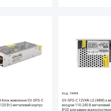
19494
й блок живлення GV-SPS-C
GV-SPS-C 12V4A-LS (48W) з і
(120 Вт) металевий корпус
входом 110-240 В металевий
IP20 для камер відеоспосте