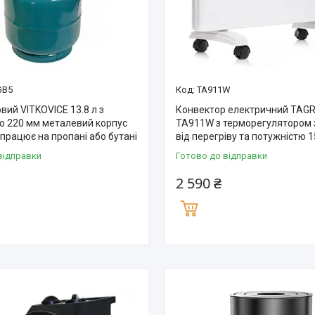
GB5
TA911W
вий VITKOVICE 13.8 л з
Конвектор електричний TAG
 220 мм металевий корпус
TA911W з терморегулятором 
г працює на пропані або бутані
від перегріву та потужністю 
відправки
Готово до відправки
2 590 ₴