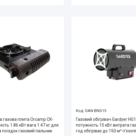
GAN BNG15
а газова плита Orcamp CK-
Газовий обігрівач Gardyer HG
ість 1.86 кВт вага 1.47 кг для
потужність 15 кВт витрата газ
а поїздок газовий пальник
год обігріває до 150 м² п'єзо