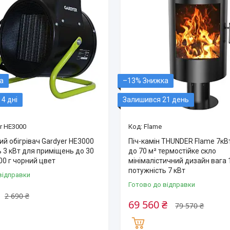
–13%
4 дні
Залишився 21 день
r HE3000
Flame
й обігрівач Gardyer HE3000
Піч-камін THUNDER Flame 7кВт
 3 кВт для приміщень до 30
до 70 м² термостійке скло
00 г чорний цвет
мінімалістичний дизайн вага 
потужність 7 кВт
відправки
Готово до відправки
2 690 ₴
69 560 ₴
79 570 ₴