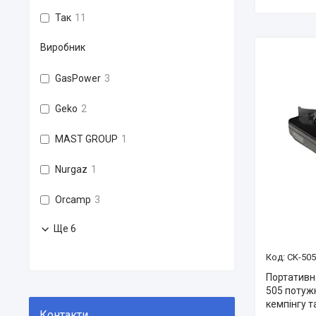
Так
11
Виробник
GasPower
3
Geko
2
MAST GROUP
1
Nurgaz
1
Orcamp
3
Ще 6
CK-505
Портативн
505 потужн
кемпінгу т