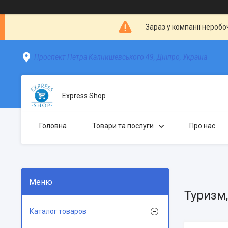
Зараз у компанії неробо
Проспект Петра Калнишевського 49, Дніпро, Україна
Express Shop
Головна
Товари та послуги
Про нас
Туризм
Каталог товаров