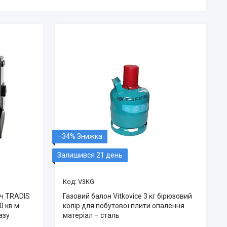
–34%
Залишився 21 день
V3KG
ач TRADIS
Газовий балон Vitkovice 3 кг бірюзовий
0 кв.м
колір для побутової плити опалення
азу
матеріал – сталь