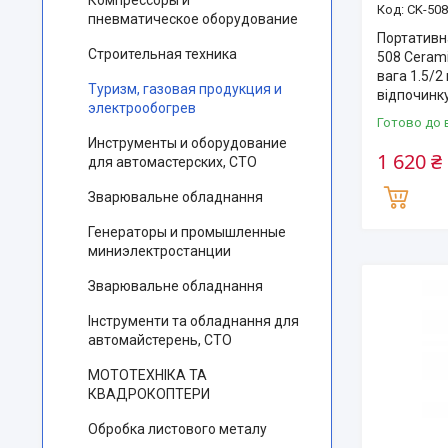
Компрессоры и
CK-508
пневматическое оборудование
Портативн
Строительная техника
508 Cerami
вага 1.5/2
Туризм, газовая продукция и
відпочинк
электрообогрев
Готово до 
Инструменты и оборудование
1 620 ₴
для автомастерских, СТО
Зварювальне обладнання
Генераторы и промышленные
миниэлектростанции
Зварювальне обладнання
Інструменти та обладнання для
автомайстерень, СТО
МОТОТЕХНІКА ТА
КВАДРОКОПТЕРИ
Обробка листового металу