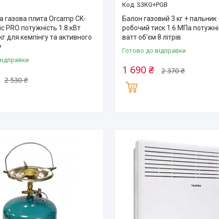
S3KG+PGB
а газова плита Orcamp CK-
Балон газовий 3 кг + пальник 
c PRO потужність 1.8 кВт
робочий тиск 1.6 МПа потужні
 кг для кемпінгу та активного
ватт об'єм 8 літрів
у
Готово до відправки
відправки
1 690 ₴
2 370 ₴
2 530 ₴