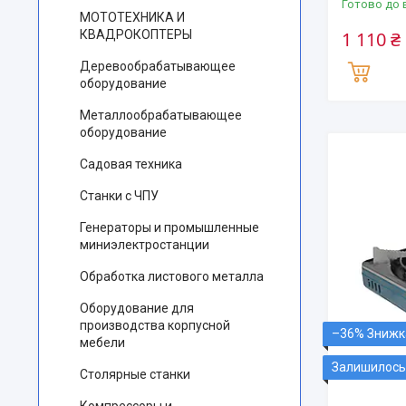
Готово до 
МОТОТЕХНИКА И
1 110 ₴
КВАДРОКОПТЕРЫ
Деревообрабатывающее
оборудование
Металлообрабатывающее
оборудование
Садовая техника
Станки с ЧПУ
Генераторы и промышленные
миниэлектростанции
Обработка листового металла
Оборудование для
производства корпусной
–36%
мебели
Залишилось 
Столярные станки