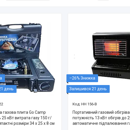
–26%
21 день
Залишився 21 день
22
HH 156-B
а газова плита Go Camp
Портативний газовий обігрів
 25 кВт витрата газу 150 г/
потужність 13 кВт обігрів до 2
пактні розміри 34 х 25 х 8 см
автоматичне підпалювання г