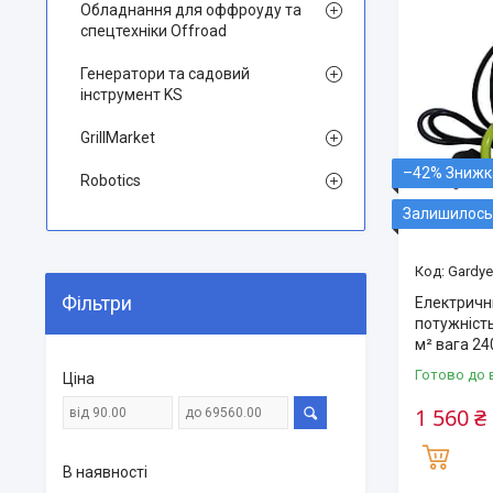
Обладнання для оффроуду та
спецтехніки Offroad
Генератори та садовий
інструмент KS
GrillMarket
–42%
Robotics
Залишилось 
Gardye
Фільтри
Електрични
потужність
м² вага 24
Готово до 
Ціна
1 560 ₴
В наявності