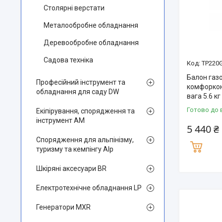
Столярні верстати
Металообробне обладнання
Деревообробне обладнання
Садова техніка
TP220
Балон газо
Професійний інструмент та
комфоркою
обладнання для саду DW
вага 5.6 к
Готово до 
Екіпірування, спорядження та
інструмент AM
5 440 ₴
Спорядження для альпінізму,
туризму та кемпінгу Alp
Шкіряні аксесуари BR
Електротехнічне обладнання LP
Генератори MXR