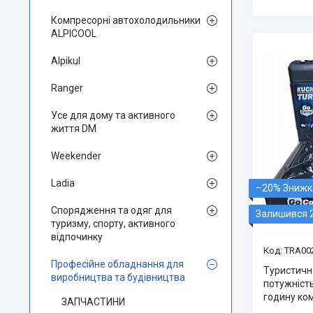
Компресорні автохолодильники
ALPICOOL
Alpikul
Ranger
Усе для дому та активного
життя DM
Weekender
Ladia
–20%
Спорядження та одяг для
Залишився 
туризму, спорту, активного
відпочинку
TRA00
Професійне обладнання для
Туристичн
виробництва та будівництва
потужність
годину ком
ЗАПЧАСТИНИ