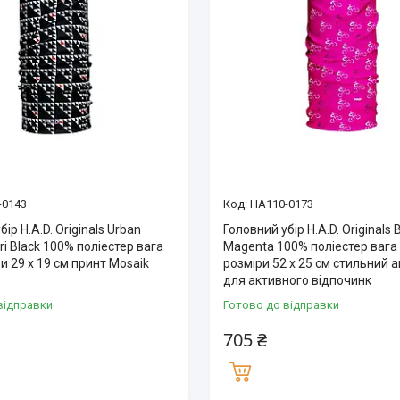
-0143
HA110-0173
ір H.A.D. Originals Urban
Головний убір H.A.D. Originals 
ri Black 100% поліестер вага
Magenta 100% поліестер вага 
ри 29 х 19 см принт Mosaik
розміри 52 х 25 см стильний 
для активного відпочинк
відправки
Готово до відправки
705 ₴