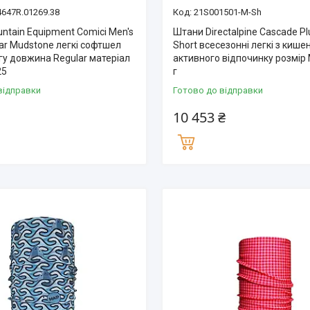
647R.01269.38
21S001501-M-Sh
ntain Equipment Comici Men's
Штани Directalpine Cascade Pl
ar Mudstone легкі софтшел
Short всесезонні легкі з киш
гу довжина Regular матеріал
активного відпочинку розмір 
25
г
відправки
Готово до відправки
10 453 ₴