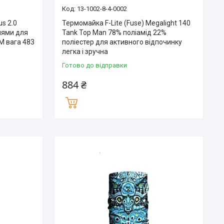
13-1002-8-4-0002
us 2.0
Термомайка F-Lite (Fuse) Megalight 140
енями для
Tank Top Man 78% поліамід 22%
M вага 483
поліестер для активного відпочинку
легка і зручна
Готово до відправки
884 ₴