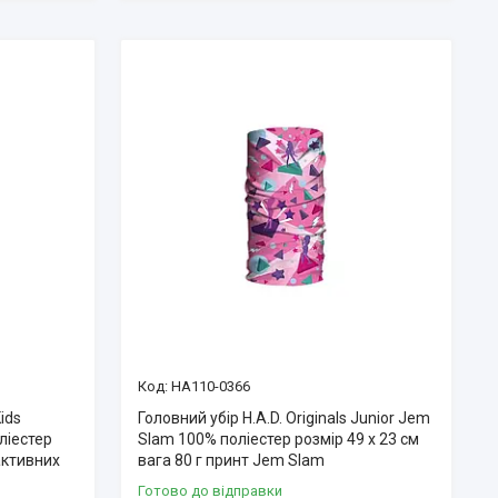
HA110-0366
Kids
Головний убір H.A.D. Originals Junior Jem
ліестер
Slam 100% поліестер розмір 49 х 23 см
активних
вага 80 г принт Jem Slam
Готово до відправки