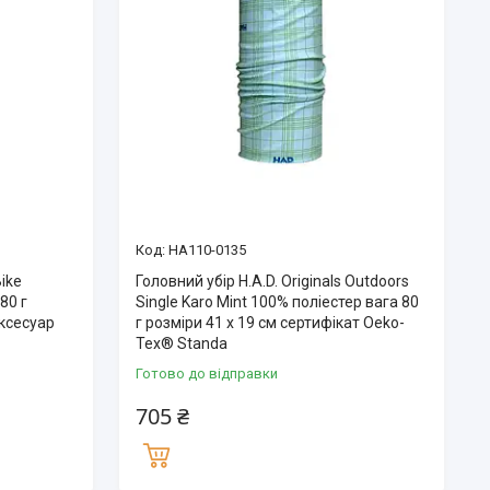
HA110-0135
Bike
Головний убір H.A.D. Originals Outdoors
80 г
Single Karo Mint 100% поліестер вага 80
аксесуар
г розміри 41 х 19 см сертифікат Oeko-
Tex® Standa
Готово до відправки
705 ₴