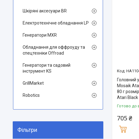
Шкіряні аксесуари BR
Електротехнічне обладнання LP
Генератори MXR
Обладнання для оффроуду та
спецтехніки Offroad
Генератори та садовий
інструмент KS
HA110
Головний уб
GrillMarket
Mosaik Ata
80 г розмі
Robotics
Atari Black
Готово до 
705 ₴
Фільтри