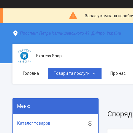
Зараз у компанії неробо
Проспект Петра Калнишевського 49, Дніпро, Україна
Express Shop
Головна
Товари та послуги
Про нас
Спорядж
Каталог товаров