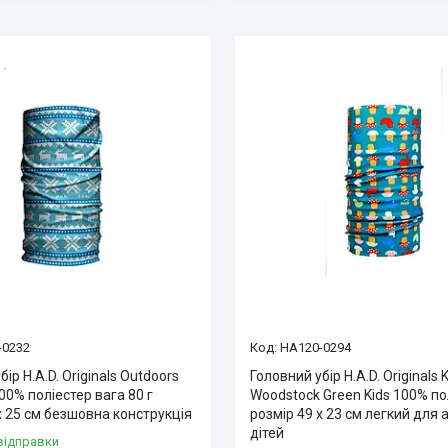
-0232
HA120-0294
ір H.A.D. Originals Outdoors
Головний убір H.A.D. Originals 
100% поліестер вага 80 г
Woodstock Green Kids 100% по
х 25 см безшовна конструкція
розмір 49 х 23 см легкий для 
дітей
відправки