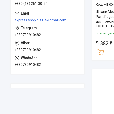
+380 (68) 261-30-54
ME-004
Штани Mou
Pant Regul
express.shop.biz.ua@gmail.com
для трекін
EXOLITE 1
Готово до 
+380730910482
5 382 ₴
+380730910482
+380730910482