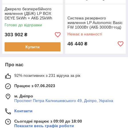
Джерело безперебійного
живлення (ДБЖ) LP BOX
DEYE 5kWh + АКБ 25kWh
Система резервного
потужність 5 кВт ємність
живлення LP Autonomic Basic
Готово до відправки
акумулятора 25 кВт-год
FW 1000Вт (АКБ 3000Вт⋅год)
Білий мат. LiFePO4 1500Вт
303 902
Немає в наявності
₴
46 440
₴
Купити
Про нас
92% позитивних з 231 відгука за рік
Працює з 07.06.2023
м. Дніпро
Проспект Петра Калнишевського 49, Дніпро, Україна
Контакти
Сьогодні працює з 09:00 до 18:00
Показати весь графік роботи