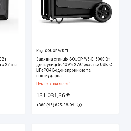
SOUOP W5-EI
00Вт
Зарядна станція SOUOP W5-EI 5000 Вт
а 27.5 кг
для вулиці 5040Wh 2 AC розетки USB-C
LiFePO4 Водонепроникна та
протиударна
Немає в наявності
131 031,36 ₴
+380 (95) 825-38-99