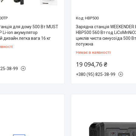
00TP
HBP500
танція для дому 500 Вт MUST
Зарядна станція WEEKENDER
 Li-ion акумулятор
HBP500 560 Вт·год LiCoMnNiO
 дизайн легка вага 16 кг
циклів чиста синусоїда 500 В
потужна
явності
Немає в наявності
19 094,76 ₴
825-38-99
+380 (95) 825-38-99