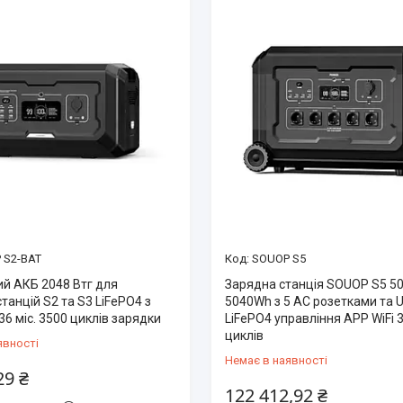
 S2-BAT
SOUOP S5
й АКБ 2048 Втг для
Зарядна станція SOUOP S5 50
танцій S2 та S3 LiFePO4 з
5040Wh з 5 AC розетками та 
36 міс. 3500 циклів зарядки
LiFePO4 управління APP WiFi 
циклів
явності
Немає в наявності
29 ₴
122 412,92 ₴