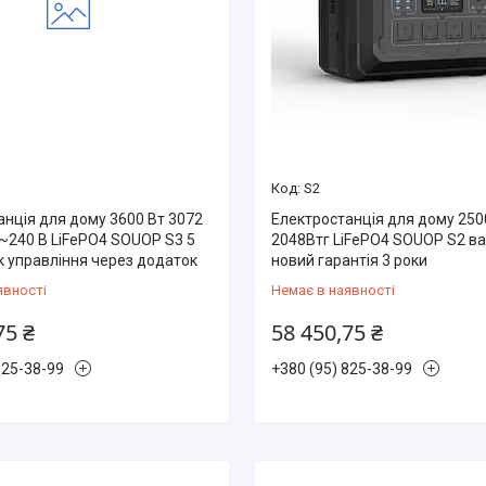
S2
анція для дому 3600 Вт 3072
Електростанція для дому 25
0~240 В LiFePO4 SOUOP S3 5
2048Втг LiFePO4 SOUOP S2 ваг
к управління через додаток
новий гарантія 3 роки
явності
Немає в наявності
75 ₴
58 450,75 ₴
825-38-99
+380 (95) 825-38-99