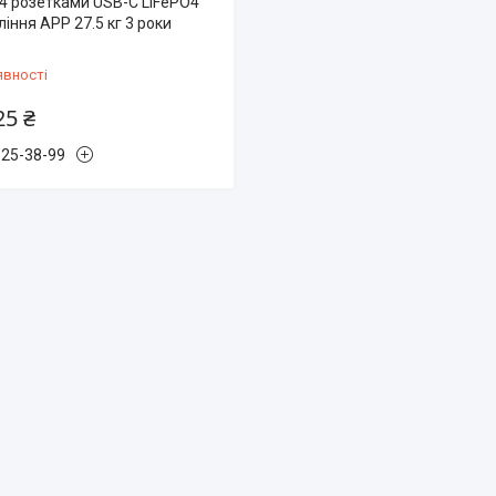
 4 розетками USB-C LiFePO4
іння APP 27.5 кг 3 роки
явності
25 ₴
825-38-99