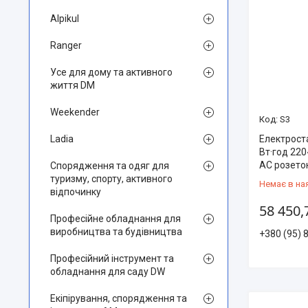
Alpikul
Ranger
Усе для дому та активного
життя DM
Weekender
S3
Електрост
Ladia
Вт·год 22
AC розето
Спорядження та одяг для
туризму, спорту, активного
Немає в на
відпочинку
58 450,
Професійне обладнання для
виробництва та будівництва
+380 (95) 
Професійний інструмент та
обладнання для саду DW
Екіпірування, спорядження та