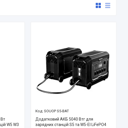
SOUOP S5-BAT
 Вт
Додатковий АКБ 5040 Втг для
нцій W5 W3
зарядних станцій S5 та W5-EI LiFePO4