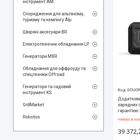
інструмент AM
Спорядження для альпінізму,
туризму та кемпінгу Alp
Шкіряні аксесуари BR
Електротехнічне обладнання LP
Генератори MXR
Обладнання для оффроуду та
спецтехніки Offroad
Генератори та садовий
SOUOP
інструмент KS
Додаткови
GrillMarket
зарядних с
гарантією 
Robotics
Немає в на
39 372,