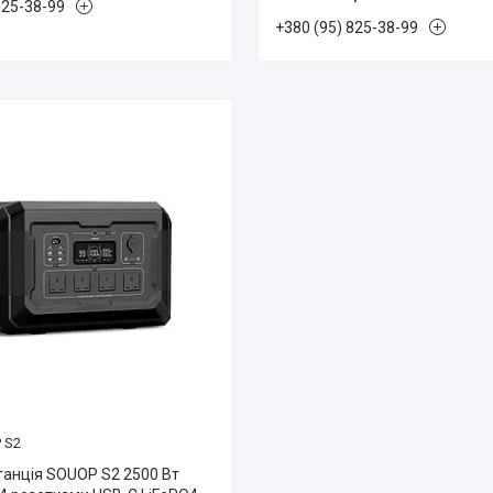
825-38-99
+380 (95) 825-38-99
 S2
танція SOUOP S2 2500 Вт