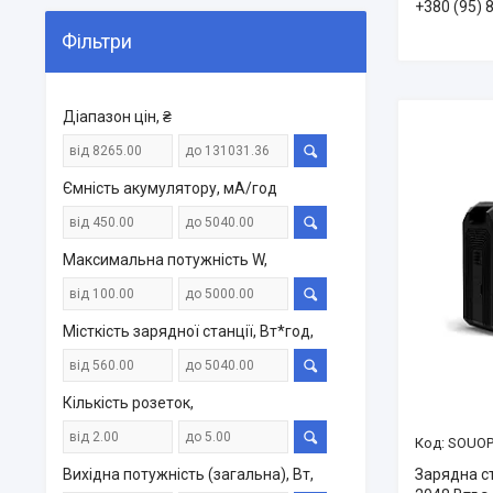
+380 (95) 
Фільтри
Діапазон цін, ₴
Ємність акумулятору, мА/год
Максимальна потужність W,
Місткість зарядної станції, Вт*год,
Кількість розеток,
SOUOP
Зарядна с
Вихідна потужність (загальна), Вт,