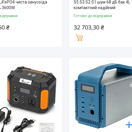
LiFePO4 чиста синусоїда
S5 S3 S2 S1 шум 68 дБ бак 4L
ь 3600W
компактний надійний
відправки
Готово до відправки
50 ₴
32 703,30 ₴