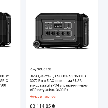
SOUOP S3
00 Вт
Зарядна станція SOUOP S3 3600 Вт
USB-C
3072 Втг з 5 AC розетками 6 USB
3500
виходами LiFePO4 управління через
APP потужність 3600 Вт
Немає в наявності
83 114,85 ₴