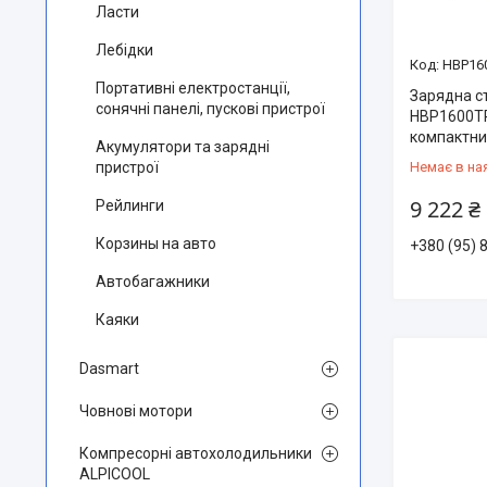
Ласти
Лебідки
HBP16
Портативні електростанції,
Зарядна с
сонячні панелі, пускові пристрої
HBP1600TP
компактний
Акумулятори та зарядні
Немає в на
пристрої
9 222 ₴
Рейлинги
Корзины на авто
+380 (95) 
Автобагажники
Каяки
Dasmart
Човнові мотори
Компресорні автохолодильники
ALPICOOL