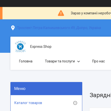
Зараз у компанії неробо
Проспект Петра Калнишевського 49, Дніпро, Україна
Express Shop
Головна
Товари та послуги
Про нас
Зарядні
Каталог товаров