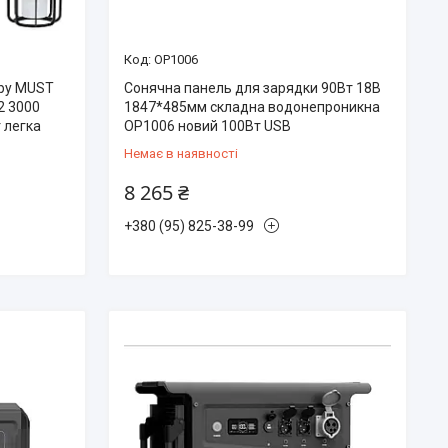
OP1006
 by MUST
Сонячна панель для зарядки 90Вт 18В
2 3000
1847*485мм складна водонепроникна
т легка
OP1006 новий 100Вт USB
Немає в наявності
8 265 ₴
+380 (95) 825-38-99