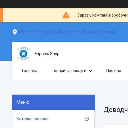
Зараз у компанії неробочи
Проспект Петра Калнишевського 49, Дніпро, Україна
Express Shop
Головна
Товари та послуги
Про нас
Доводч
Каталог товаров