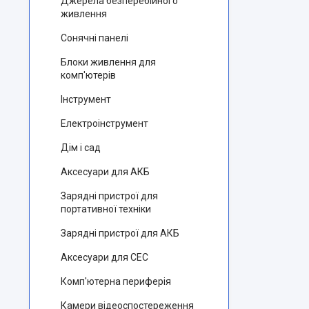
Джерела безперебійного
живлення
Сонячні панелі
Блоки живлення для
комп'ютерів
Інструмент
Електроінструмент
Дім і сад
Аксесуари для АКБ
Зарядні пристрої для
портативної техніки
Зарядні пристрої для АКБ
Аксесуари для СЕС
Комп'ютерна периферія
Камери відеоспостереження