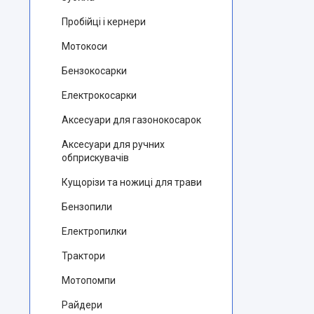
Пробійці і кернери
Мотокоси
Бензокосарки
Електрокосарки
Аксесуари для газонокосарок
Аксесуари для ручних
обприскувачів
Кущорізи та ножиці для трави
Бензопили
Електропилки
Трактори
Мотопомпи
Райдери