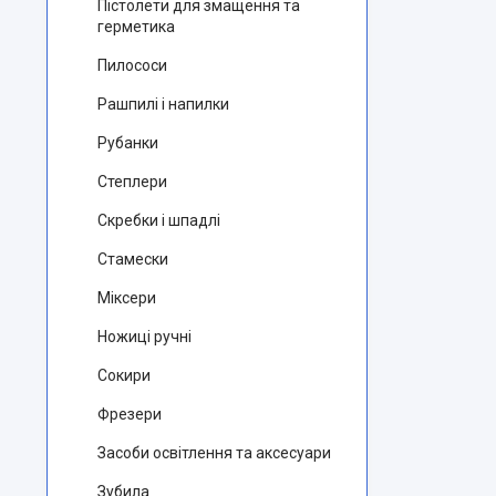
Пістолети для змащення та
герметика
Пилососи
Рашпилі і напилки
Рубанки
Степлери
Скребки і шпадлі
Стамески
Міксери
Ножиці ручні
Сокири
Фрезери
Засоби освітлення та аксесуари
Зубила