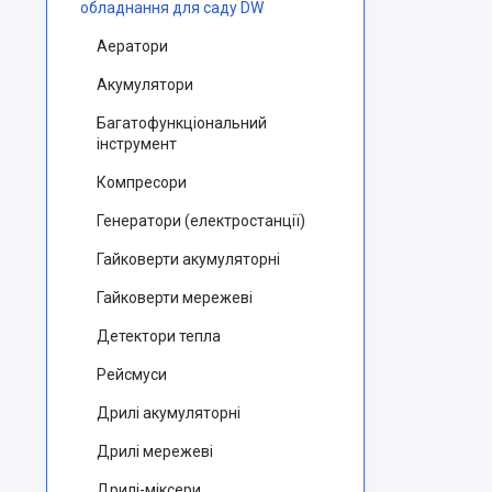
обладнання для саду DW
Аератори
Акумулятори
Багатофункціональний
інструмент
Компресори
Генератори (електростанції)
Гайковерти акумуляторні
Гайковерти мережеві
Детектори тепла
Рейсмуси
Дрилі акумуляторні
Дрилі мережеві
Дрилі-міксери