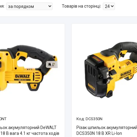
0NT
DCS350N
льок акумуляторний DeWALT
Різак шпильок акумуляторни
8 В вага 4.1 кг частота ходів
DCS350N 18 В XR Li-Ion