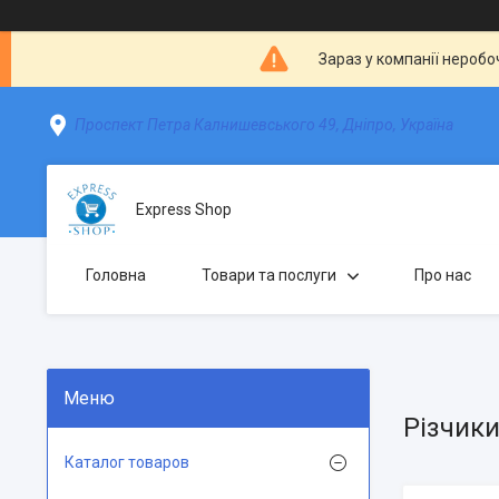
Зараз у компанії неробо
Проспект Петра Калнишевського 49, Дніпро, Україна
Express Shop
Головна
Товари та послуги
Про нас
Різчик
Каталог товаров