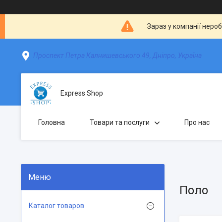
Зараз у компанії неро
Проспект Петра Калнишевського 49, Дніпро, Україна
Express Shop
Головна
Товари та послуги
Про нас
Поло
Каталог товаров