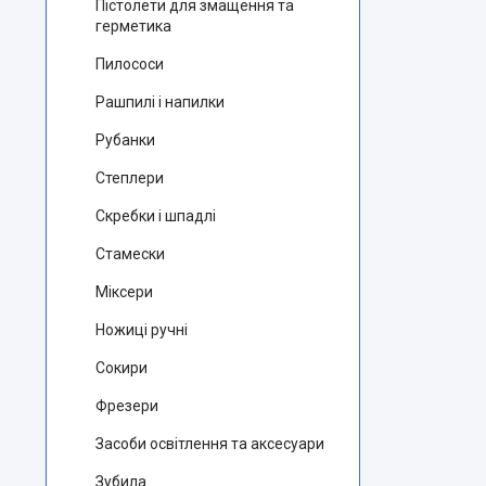
Пістолети для змащення та
герметика
Пилососи
Рашпилі і напилки
Рубанки
Степлери
Скребки і шпадлі
Стамески
Міксери
Ножиці ручні
Сокири
Фрезери
Засоби освітлення та аксесуари
Зубила