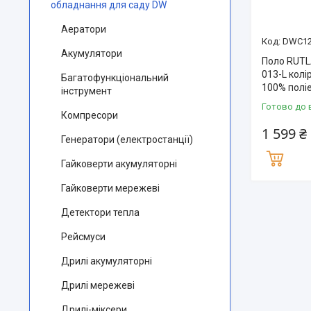
обладнання для саду DW
Аератори
DWC12
Акумулятори
Поло RUT
013-L колі
Багатофункціональний
100% поліе
інструмент
Готово до 
Компресори
1 599 ₴
Генератори (електростанції)
Гайковерти акумуляторні
Гайковерти мережеві
Детектори тепла
Рейсмуси
Дрилі акумуляторні
Дрилі мережеві
Дрилі-міксери