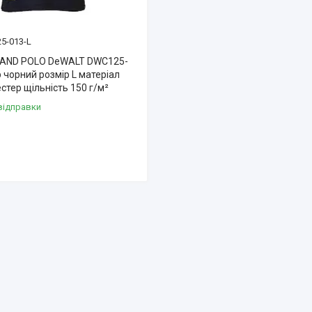
5-013-L
LAND POLO DeWALT DWC125-
р чорний розмір L матеріал
стер щільність 150 г/м²
відправки