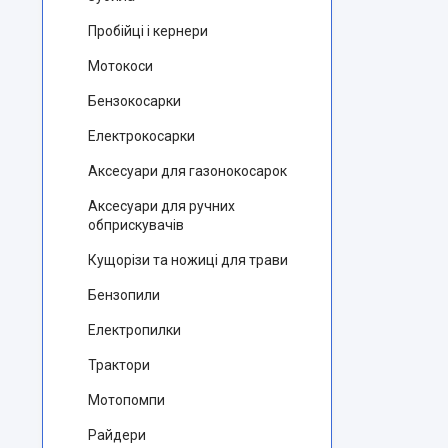
Пробійці і кернери
Мотокоси
Бензокосарки
Електрокосарки
Аксесуари для газонокосарок
Аксесуари для ручних
обприскувачів
Кущорізи та ножиці для трави
Бензопили
Електропилки
Трактори
Мотопомпи
Райдери