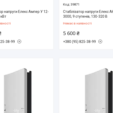
39871
ор напруги Елекс Ампер У 12-
Стабілізатор напруги Елекс 
 кВт
3000, 9 ступенів, 130-320 В
явності
Немає в наявності
₴
5 600 ₴
825-38-99
+380 (95) 825-38-99