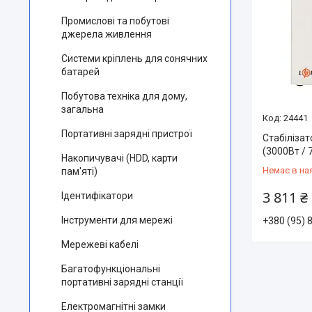
Промислові та побутові
джерела живлення
Системи кріплень для сонячних
батарей
Побутова техніка для дому,
загальна
24441
Портативні зарядні пристрої
Стабіліза
(3000Вт / 
Накопичувачі (HDD, карти
Немає в на
пам'яті)
3 811 ₴
Ідентифікатори
Інструменти для мережі
+380 (95) 
Мережеві кабелі
Багатофункціональні
портативні зарядні станції
Електромагнітні замки