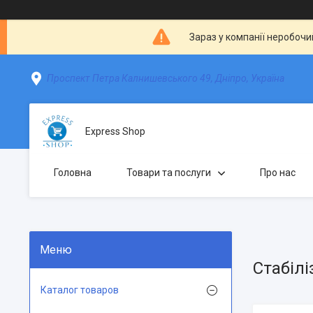
Зараз у компанії неробочи
Проспект Петра Калнишевського 49, Дніпро, Україна
Express Shop
Головна
Товари та послуги
Про нас
Стабілі
Каталог товаров