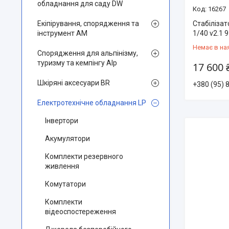
обладнання для саду DW
16267
Стабілізат
Екіпірування, спорядження та
1/40 v2.1 9
інструмент AM
Немає в на
Спорядження для альпінізму,
туризму та кемпінгу Alp
17 600 
Шкіряні аксесуари BR
+380 (95) 
Електротехнічне обладнання LP
Інвертори
Акумулятори
Комплекти резервного
живлення
Комутатори
Комплекти
відеоспостереження