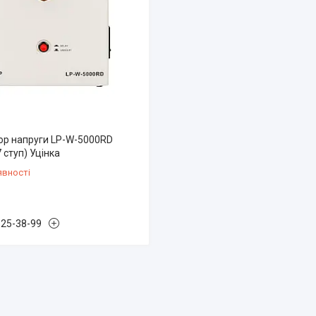
тор напруги LP-W-5000RD
7 ступ) Уцінка
явності
825-38-99