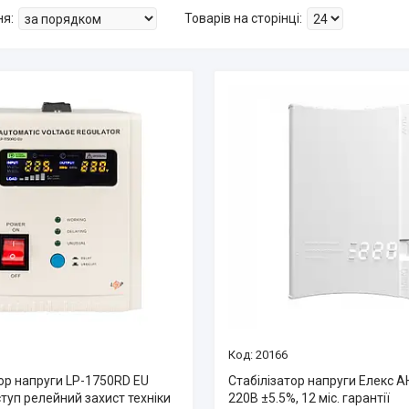
20166
ор напруги LP-1750RD EU
Стабілізатор напруги Елекс А
туп релейний захист техніки
220В ±5.5%, 12 міс. гарантії