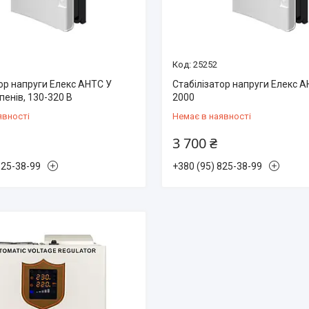
25252
ор напруги Елекс АНТС У
Стабілізатор напруги Елекс 
упенів, 130-320 В
2000
явності
Немає в наявності
3 700 ₴
825-38-99
+380 (95) 825-38-99