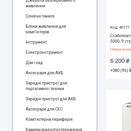
Джерела безперебійного
живлення
Сонячні панелі
Блоки живлення для
40177
комп'ютерів
Стабілізат
5000, 9 ст
Інструмент
Немає в на
Електроінструмент
6 200 ₴
Дім і сад
+380 (95) 
Аксесуари для АКБ
Зарядні пристрої для
портативної техніки
Зарядні пристрої для АКБ
Аксесуари для СЕС
Комп'ютерна периферія
Камери відеоспостереження