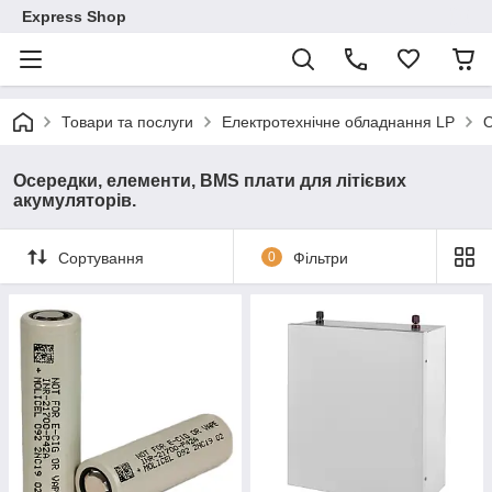
Express Shop
Товари та послуги
Електротехнічне обладнання LP
О
Осередки, елементи, BMS плати для літієвих
акумуляторів.
Сортування
0
Фільтри