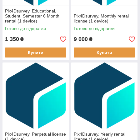
Pix4Dsurvey, Educational,
Student, Semester 6 Month
Pix4Dsurvey, Monthly rental
rental (1 device)
license (1 device)
Готово до відправки
Готово до відправки
1 350
9 000
₴
₴
Купити
Купити
Pix4Dsurvey, Perpetual license
Pix4Dsurvey, Yearly rental
(1 device)
license (1 device)