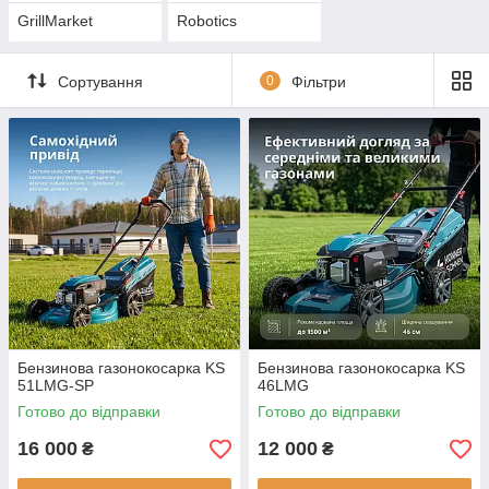
GrillMarket
Robotics
Сортування
0
Фільтри
Бензинова газонокосарка KS
Бензинова газонокосарка KS
51LMG-SP
46LMG
Готово до відправки
Готово до відправки
16 000
12 000
₴
₴