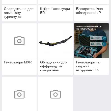
Спорядження для
Шкіряні аксесуари
Електротехнічне
альпінізму,
BR
обладнання LP
туризму та
кемпінгу Alp
Генератори MXR
Обладнання для
Генератори та
оффроуду та
садовий
спецтехніки
інструмент KS
Offroad