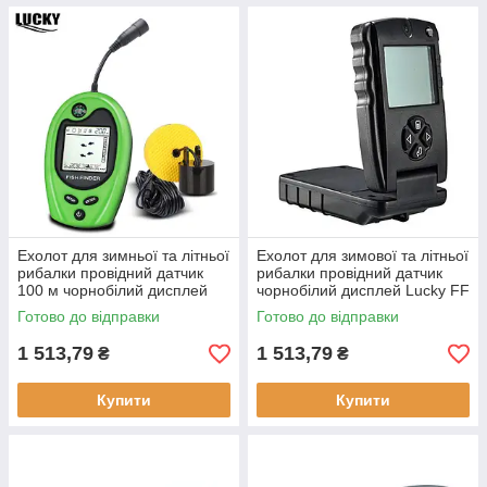
Ехолот для зимньої та літньої
Ехолот для зимової та літньої
рибалки провідний датчик
рибалки провідний датчик
100 м чорнобілий дисплей
чорнобілий дисплей Lucky FF
Lucky FF818 легкий
717 глибина до 30 м вага 160
Готово до відправки
Готово до відправки
компактний
г
1 513,79
1 513,79
₴
₴
Купити
Купити