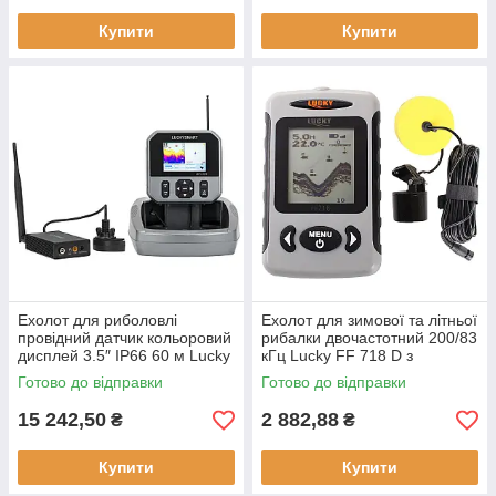
Купити
Купити
Ехолот для риболовлі
Ехолот для зимової та літньої
провідний датчик кольоровий
рибалки двочастотний 200/83
дисплей 3.5″ IP66 60 м Lucky
кГц Lucky FF 718 D з
LBT-1-GPS GPS-навігатор
вологозахищеним корпусом
Готово до відправки
Готово до відправки
вологозахист
IPX4
15 242,50
2 882,88
₴
₴
Купити
Купити