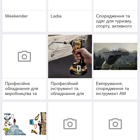
Weekender
Ladia
Спорядження та
одяг для туризму,
спорту, активного
відпочинку
Професійне
Професійний
Екіпірування,
обладнання для
інструмент та
спорядження та
виробництва та
обладнання для
інструмент AM
будівництва
саду DW