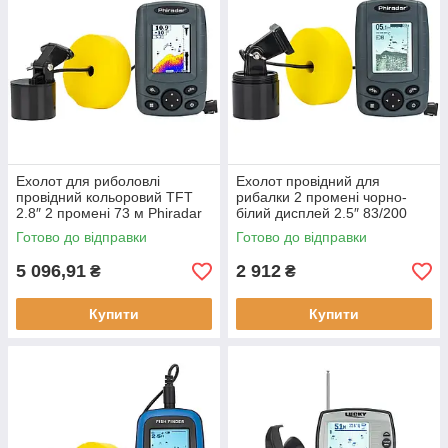
Ехолот для риболовлі
Ехолот провідний для
провідний кольоровий TFT
рибалки 2 промені чорно-
2.8″ 2 промені 73 м Phiradar
білий дисплей 2.5″ 83/200
FF 188 N максимальна
кГц Phiradar FF 168 A новий
Готово до відправки
Готово до відправки
глибина 73 м новий
живлення від батарейок
5 096,91
2 912
₴
₴
Купити
Купити