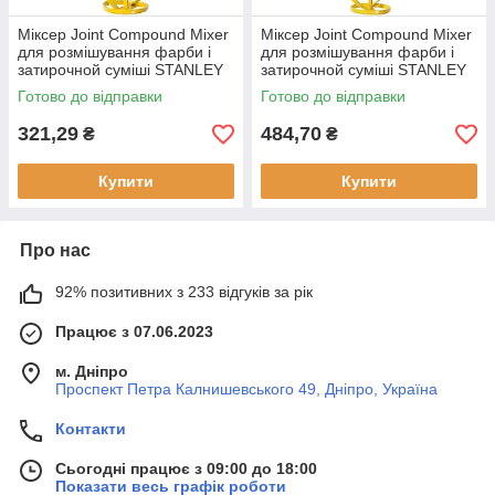
Міксер Joint Compound Mixer
Міксер Joint Compound Mixer
для розмішування фарби і
для розмішування фарби і
затирочной суміші STANLEY
затирочной суміші STANLEY
STHT2-28042 діаметр 80 мм
STHT2-28043 діаметр 100
Готово до відправки
Готово до відправки
довжина 400 мм макс. нав
мм довжина 590 мм макс. на
321,29
484,70
₴
₴
Купити
Купити
Про нас
92% позитивних з 233 відгуків за рік
Працює з 07.06.2023
м. Дніпро
Проспект Петра Калнишевського 49, Дніпро, Україна
Контакти
Сьогодні працює з 09:00 до 18:00
Показати весь графік роботи