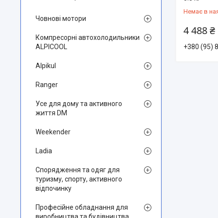
Немає в на
Човнові мотори
4 488 ₴
Компресорні автохолодильники
+380 (95) 
ALPICOOL
Alpikul
Ranger
Усе для дому та активного
життя DM
Weekender
Ladia
Спорядження та одяг для
туризму, спорту, активного
відпочинку
Професійне обладнання для
виробництва та будівництва