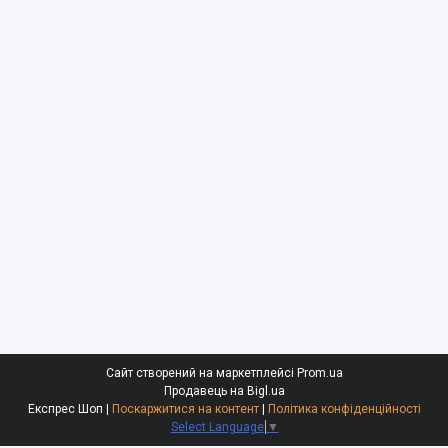
Сайт створений на маркетплейсі
Prom.ua
Продавець на Bigl.ua
Експрес Шоп |
Поскаржитися на контент
|
Політика конфіденційності
Select Language
▼