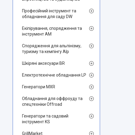
Професійний інструмент та
обладнання для саду DW
Екіпірування, спорядження та
інструмент AM
Спорядження для альпінізму,
туризму та кемпінгу Alp
Шкіряні аксесуари BR
Електротехнічне обладнання LP
Генератори MXR
Обладнання для оффроуду та
спецтехніки Offroad
Генератори та садовий
інструмент KS
GrillMarket