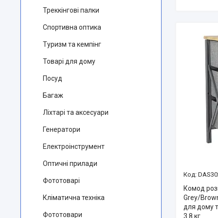
Треккінгові палки
Спортивна оптика
Туризм та кемпінг
Товарі для дому
Посуд
Багаж
Ліхтарі та аксесуари
Генератори
Електроінструмент
Оптичні прилади
DAS30
Фототоварі
Комод роз
Grey/Brow
Кліматична техніка
для дому т
Фототовари
3.8 кг