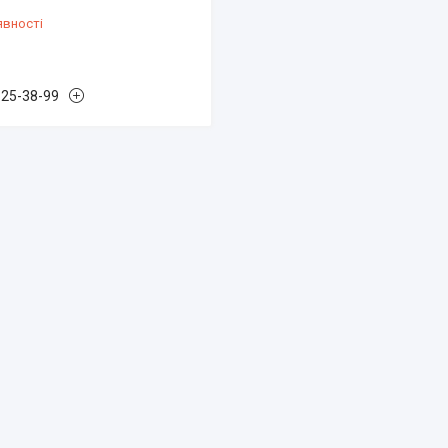
явності
825-38-99