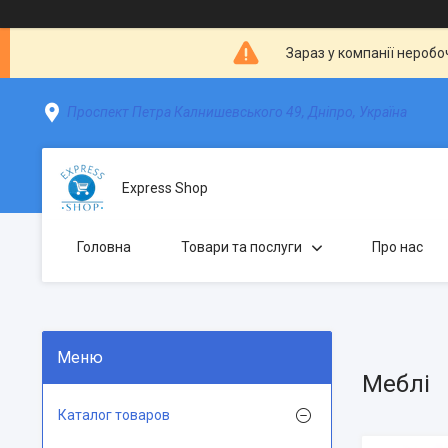
Зараз у компанії неробо
Проспект Петра Калнишевського 49, Дніпро, Україна
Express Shop
Головна
Товари та послуги
Про нас
Меблі
Каталог товаров