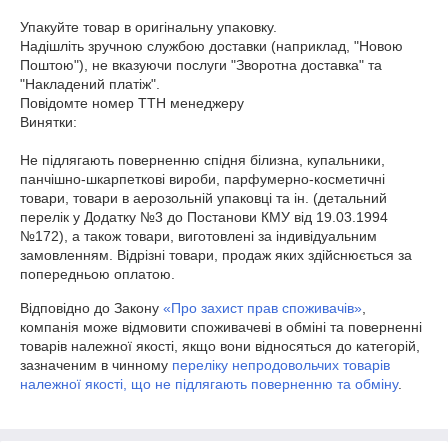
Упакуйте товар в оригінальну упаковку.

Надішліть зручною службою доставки (наприклад, "Новою 
Поштою"), не вказуючи послуги "Зворотна доставка" та 
"Накладений платіж".

Повідомте номер ТТН менеджеру

Винятки:

Не підлягають поверненню спідня білизна, купальники, 
панчішно-шкарпеткові вироби, парфумерно-косметичні 
товари, товари в аерозольній упаковці та ін. (детальний 
перелік у Додатку №3 до Постанови КМУ від 19.03.1994 
№172), а також товари, виготовлені за індивідуальним 
замовленням. Відрізні товари, продаж яких здійснюється за 
попередньою оплатою.
Відповідно до Закону
«Про захист прав споживачів»
,
компанія може відмовити споживачеві в обміні та поверненні
товарів належної якості, якщо вони відносяться до категорій,
зазначеним в чинному
переліку непродовольчих товарів
належної якості, що не підлягають поверненню та обміну
.