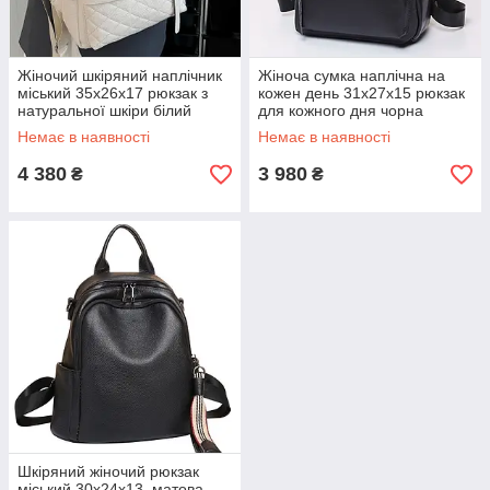
Жіночий шкіряний наплічник
Жіноча сумка наплічна на
міський 35х26х17 рюкзак з
кожен день 31х27х15 рюкзак
натуральної шкіри білий
для кожного дня чорна
стильний новий гарантія 12
натуральна шкіра
Немає в наявності
Немає в наявності
міс.
4 380
3 980
₴
₴
Шкіряний жіночий рюкзак
міський 30х24х13, матова