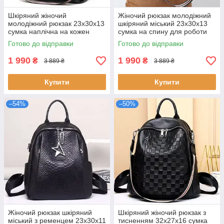
Шкіряний жіночий
Жіночий рюкзак молодіжний
молодіжний рюкзак 23х30х13
шкіряний міський 23х30х13
сумка наплічна на кожен
сумка на спину для роботи
день чорна натуральна шкіра
чорна натуральна шкіра
Готово до відправки
Готово до відправки
міський стиль
новий
1 990
1 990
₴
₴
3 889 ₴
3 889 ₴
Купити
Купити
–54%
–50%
Жіночий рюкзак шкіряний
Шкіряний жіночий рюкзак з
міський з ременцем 23х30х11
тисненням 32х27х16 сумка