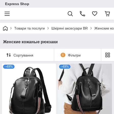
Express Shop
Товари та послуги
Шкіряні аксесуари BR
Женские ко
Женские кожаные рюкзаки
Сортування
0
Фільтри
–49%
–49%