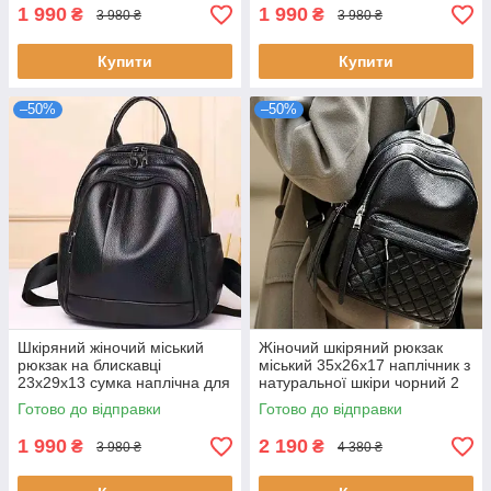
1 990
1 990
₴
₴
3 980 ₴
3 980 ₴
Купити
Купити
–50%
–50%
Шкіряний жіночий міський
Жіночий шкіряний рюкзак
рюкзак на блискавці
міський 35х26х17 наплічник з
23х29х13 сумка наплічна для
натуральної шкіри чорний 2
прогулянок чорна
основні відділення стильний
Готово до відправки
Готово до відправки
натуральна шкіра
аксесуар
1 990
2 190
₴
₴
3 980 ₴
4 380 ₴