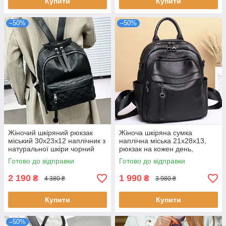
Купити
Купити
–50%
–50%
Жіночий шкіряний рюкзак
Жіноча шкіряна сумка
міський 30х23х12 наплічник з
наплічна міська 21х28х13,
натуральної шкіри чорний
рюкзак на кожен день,
стильний і місткий для
чорний
Готово до відправки
Готово до відправки
повсякденного використання
2 190
1 990
₴
₴
4 380 ₴
3 980 ₴
Купити
Купити
–50%