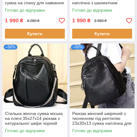
сумка на спину для навчання
наплічна з шахматним
чорна натуральна шкіра
візерунком чорна натуральна
Готово до відправки
Готово до відправки
шкіра
1 990
1 990
₴
₴
4 280 ₴
3 980 ₴
Купити
Купити
–50%
–50%
Стильна жіноча сумка міська
Рюкзак жіночий шкіряний з
на плечі 35х27х14 рюкзак з
тисненням під рептилію
натуральної шкіри чорний
23х30х13 сумка наплічна для
новий міський 12 місяців
міста чорна натуральна
Готово до відправки
Готово до відправки
гарантии
шкіра