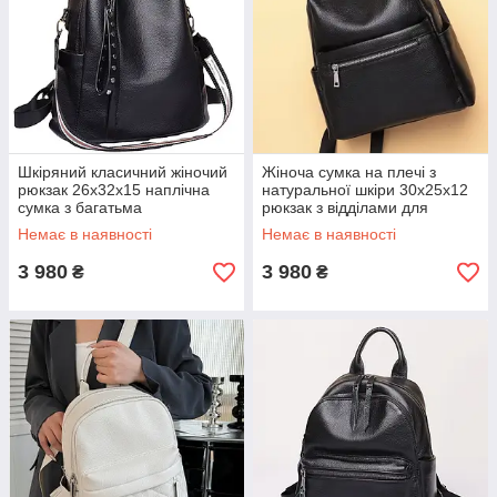
Шкіряний класичний жіночий
Жіноча сумка на плечі з
рюкзак 26х32х15 наплічна
натуральної шкіри 30х25х12
сумка з багатьма
рюкзак з відділами для
відділеннями чорна
гаджетів чорна натуральна
Немає в наявності
Немає в наявності
натуральна шкіра новий
шкіра
3 980
3 980
₴
₴