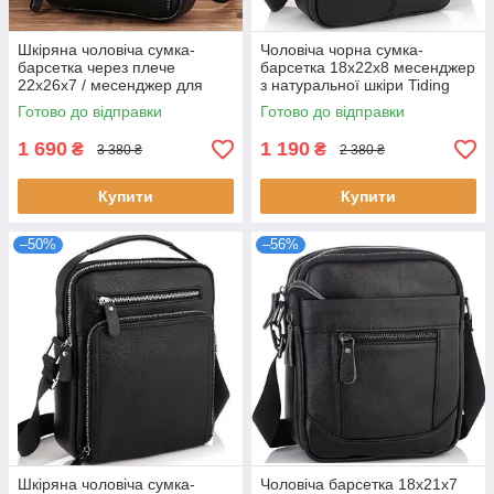
Шкіряна чоловіча сумка-
Чоловіча чорна сумка-
барсетка через плече
барсетка 18x22x8 месенджер
22х26х7 / месенджер для
з натуральної шкіри Tiding
телефону та документів
Bag M2237A чорний 4
Готово до відправки
Готово до відправки
чорний натуральна шкіра 5
відділення теляча шкіра
відділень
1 690
1 190
₴
₴
3 380 ₴
2 380 ₴
Купити
Купити
–50%
–56%
Шкіряна чоловіча сумка-
Чоловіча барсетка 18х21х7