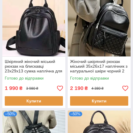
Шкіряний жіночий міський
Жіночий шкіряний рюкзак
рюкзак на блискавці
міський 35х26х17 наплічник з
23х29х13 сумка наплічна для
натуральної шкіри чорний 2
прогулянок чорна
основні відділення стильний
Готово до відправки
Готово до відправки
натуральна шкіра
аксесуар
1 990
2 190
₴
₴
3 980 ₴
4 380 ₴
Купити
Купити
–50%
–50%