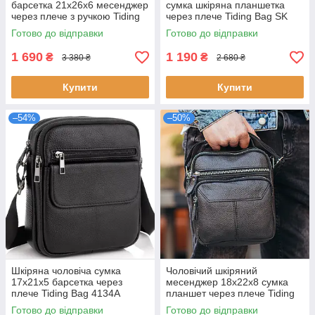
барсетка 21х26х6 месенджер
сумка шкіряна планшетка
через плече з ручкою Tiding
через плече Tiding Bag SK
Bag M32432 чорний
N5386 чорна натуральна
Готово до відправки
Готово до відправки
натуральна шкіра
шкіра регульований ремінь
1 690
1 190
₴
₴
3 380 ₴
2 680 ₴
Купити
Купити
–54%
–50%
Шкіряна чоловіча сумка
Чоловічий шкіряний
17х21х5 барсетка через
месенджер 18x22x8 сумка
плече Tiding Bag 4134A
планшет через плече Tiding
чорна натуральна шкіра 5
Bag A25F-1519A чорний
Готово до відправки
Готово до відправки