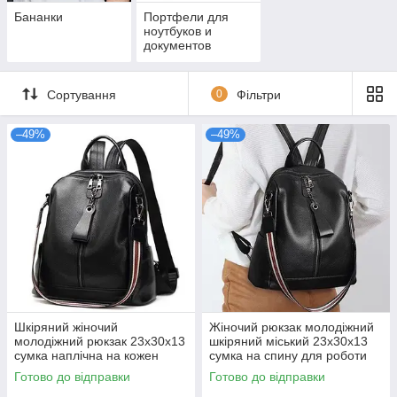
Бананки
Портфели для
ноутбуков и
документов
Сортування
0
Фільтри
–49%
–49%
Шкіряний жіночий
Жіночий рюкзак молодіжний
молодіжний рюкзак 23х30х13
шкіряний міський 23х30х13
сумка наплічна на кожен
сумка на спину для роботи
день чорна натуральна шкіра
чорна натуральна шкіра
Готово до відправки
Готово до відправки
міський стиль
новий