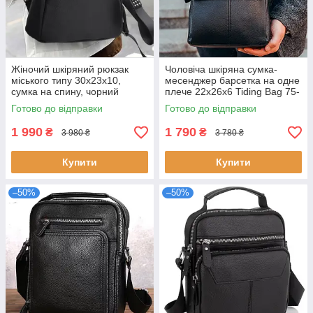
Жіночий шкіряний рюкзак
Чоловіча шкіряна сумка-
міського типу 30х23х10,
месенджер барсетка на одне
сумка на спину, чорний
плече 22x26x6 Tiding Bag 75-
5271 чорна натуральна шкіра
Готово до відправки
Готово до відправки
5 відділень
1 990
1 790
₴
₴
3 980 ₴
3 780 ₴
Купити
Купити
–50%
–50%