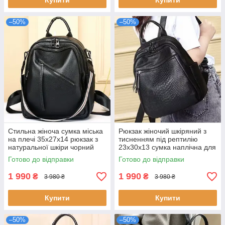
Купити
Купити
–50%
–50%
Стильна жіноча сумка міська
Рюкзак жіночий шкіряний з
на плечі 35х27х14 рюкзак з
тисненням під рептилію
натуральної шкіри чорний
23х30х13 сумка наплічна для
новий міський 12 місяців
міста чорна натуральна
Готово до відправки
Готово до відправки
гарантии
шкіра
1 990
1 990
₴
₴
3 980 ₴
3 980 ₴
Купити
Купити
–50%
–50%