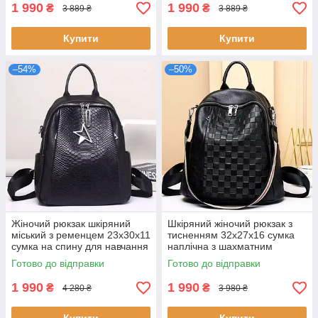
1 990
1 990
₴
₴
3 889 ₴
3 889 ₴
Купити
Купити
–54%
–50%
Жіночий рюкзак шкіряний
Шкіряний жіночий рюкзак з
міський з ременцем 23х30х11
тисненням 32х27х16 сумка
сумка на спину для навчання
наплічна з шахматним
чорна натуральна шкіра
візерунком чорна натуральна
Готово до відправки
Готово до відправки
шкіра
1 990
1 990
₴
₴
4 280 ₴
3 980 ₴