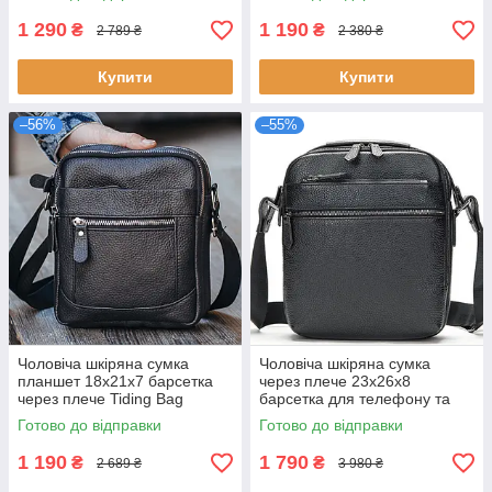
відділень
натуральна шкіра
1 290
1 190
₴
₴
2 789 ₴
2 380 ₴
Купити
Купити
–56%
–55%
Чоловіча шкіряна сумка
Чоловіча шкіряна сумка
планшет 18х21х7 барсетка
через плече 23х26х8
через плече Tiding Bag
барсетка для телефону та
LA3314-1BL чорна
документів Tiding Bag 711511
Готово до відправки
Готово до відправки
натуральна шкіра
чорна натуральна шкіра
регульований ремінь
1 190
1 790
₴
₴
2 689 ₴
3 980 ₴