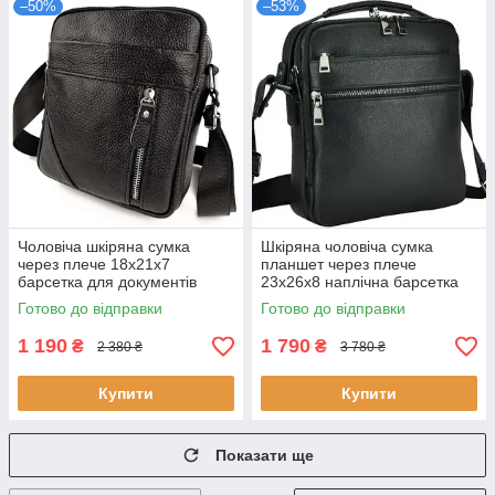
–50%
–53%
Чоловіча шкіряна сумка
Шкіряна чоловіча сумка
через плече 18х21х7
планшет через плече
барсетка для документів
23х26х8 наплічна барсетка
Tiding Bag M38-10131A чорна
Tiding Bag MN-284334 чорна
Готово до відправки
Готово до відправки
натуральна шкіра 5 відділень
натуральна шкіра 5 відділень
1 190
1 790
₴
₴
2 380 ₴
3 780 ₴
Купити
Купити
Показати ще