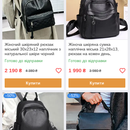
Жіночий шкіряний рюкзак
Жіноча шкіряна сумка
міський 30х23х12 наплічник з
наплічна міська 21х28х13,
натуральної шкіри чорний
рюкзак на кожен день,
стильний і місткий для
чорний
Готово до відправки
Готово до відправки
повсякденного використання
2 190
1 990
₴
₴
4 380 ₴
3 980 ₴
Купити
Купити
–50%
–53%