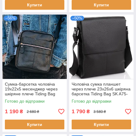
Купити
Купити
–56%
–50%
Сумка-барсетка чоловіча
Чоловіча сумка планшет
19х22х5 месенджер через
через плече 23х26х6 шкіряна
шкіряне плече Tiding Bag
барсетка Tiding Bag SK A75-
BON6165 чорний натуральна
181 чорна натуральна шкіра
Готово до відправки
Готово до відправки
шкіра 5 відділень
4 відділення
1 190
1 790
₴
₴
2 680 ₴
3 580 ₴
Купити
Купити