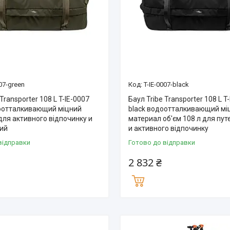
007-green
T-IE-0007-black
Transporter 108 L T-IE-0007
Баул Tribe Transporter 108 L T
оотталкивающий міцний
black водоотталкивающий мі
для активного відпочинку и
материал об'єм 108 л для пу
ий
и активного відпочинку
відправки
Готово до відправки
2 832 ₴