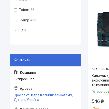
Totem
36
Tramp
499
Ще 2
T-BE-0
Килимок дл
Експрес Шоп
акриловий 
та компак
Готово до 
Проспект Петра Калнишевського 49,
546 ₴
Дніпро, Україна