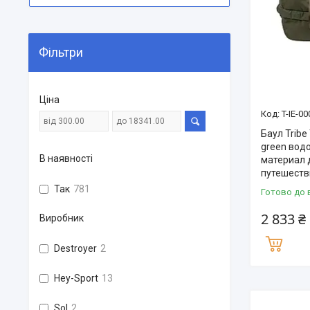
Фільтри
Ціна
T-IE-0
Баул Tribe 
green вод
В наявності
материал 
путешеств
Так
781
Готово до 
2 833 ₴
Виробник
Destroyer
2
Hey-Sport
13
Sol
2