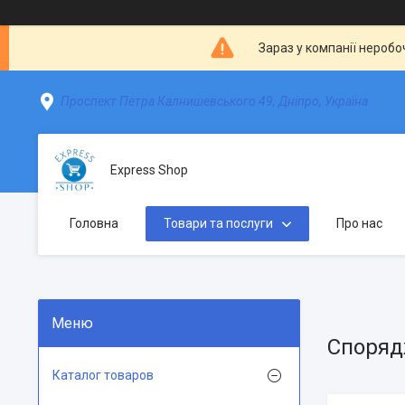
Зараз у компанії неробо
Проспект Петра Калнишевського 49, Дніпро, Україна
Express Shop
Головна
Товари та послуги
Про нас
Спорядж
Каталог товаров