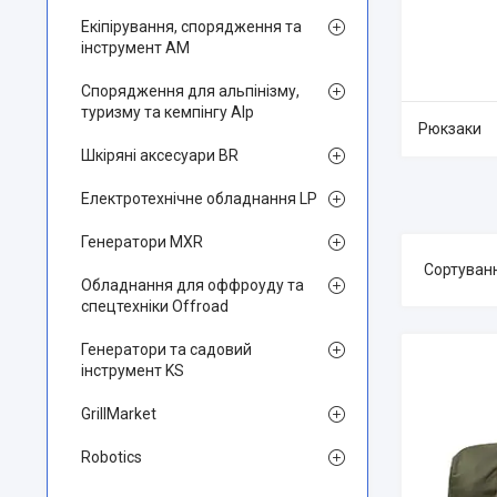
Екіпірування, спорядження та
інструмент AM
Спорядження для альпінізму,
туризму та кемпінгу Alp
Рюкзаки
Шкіряні аксесуари BR
Електротехнічне обладнання LP
Генератори MXR
Обладнання для оффроуду та
спецтехніки Offroad
Генератори та садовий
інструмент KS
GrillMarket
Robotics