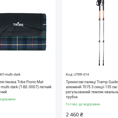
007-multi-dark
UTRR-014
я пікніка Tribe Picnic Mat
Трекінгові палиці Tramp Guid
multi-dark (T-BE-0007) легкий
алюміній 7075 3 секції 135 см 
тний
регульований темляк овальн
трубок
відправки
Готово до відправки
2 460 ₴