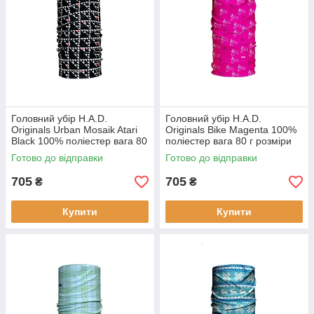
Головний убір H.A.D.
Головний убір H.A.D.
Originals Urban Mosaik Atari
Originals Bike Magenta 100%
Black 100% поліестер вага 80
поліестер вага 80 г розміри
г розміри 29 х 19 см принт
52 х 25 см стильний аксесуар
Готово до відправки
Готово до відправки
Mosaik Atari Black
для активного відпочинк
705
705
₴
₴
Купити
Купити