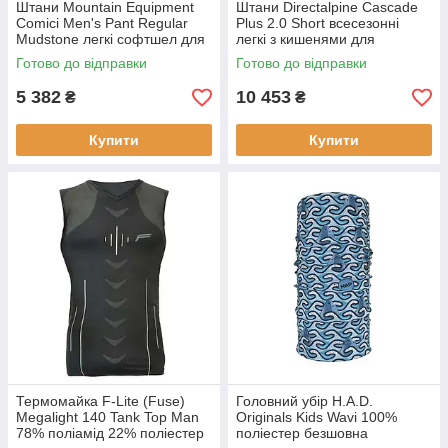
Штани Mountain Equipment
Штани Directalpine Cascade
Comici Men's Pant Regular
Plus 2.0 Short всесезонні
Mudstone легкі софтшел для
легкі з кишенями для
трекінгу довжина Regular
активного відпочинку розмір
Готово до відправки
Готово до відправки
матеріал EXOLITE 125
M вага 483 г
5 382
10 453
₴
₴
Купити
Купити
Термомайка F-Lite (Fuse)
Головний убір H.A.D.
Megalight 140 Tank Top Man
Originals Kids Wavi 100%
78% поліамід 22% поліестер
поліестер безшовна