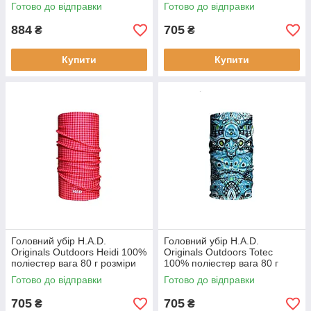
для активного відпочинку
конструкція Oeko-Tex®
Готово до відправки
Готово до відправки
легка і зручна
Standard 100 ідеальний для
дітей
884
705
₴
₴
Купити
Купити
Головний убір H.A.D.
Головний убір H.A.D.
Originals Outdoors Heidi 100%
Originals Outdoors Totec
поліестер вага 80 г розміри
100% поліестер вага 80 г
52 х 25 см безшовний
розміри 34 х 19 см
Готово до відправки
Готово до відправки
сертифікат Oeko-Tex
сертифікат Oeko-Tex®
Standard 100
705
705
₴
₴