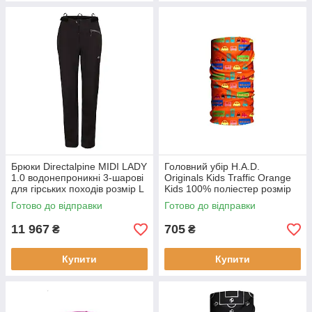
Брюки Directalpine MIDI LADY
Головний убір H.A.D.
1.0 водонепроникні 3-шарові
Originals Kids Traffic Orange
для гірських походів розмір L
Kids 100% поліестер розмір
430 г жіночі
49 х 23 см вага 80 г
Готово до відправки
Готово до відправки
11 967
705
₴
₴
Купити
Купити