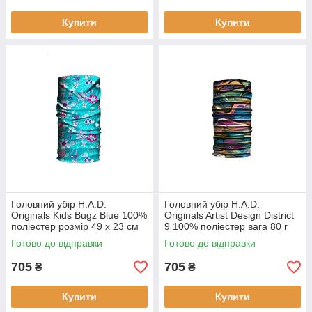
Купити
Купити
Головний убір H.A.D.
Головний убір H.A.D.
Originals Kids Bugz Blue 100%
Originals Artist Design District
поліестер розмір 49 х 23 см
9 100% поліестер вага 80 г
вага 80 г принт Bugz Blue
розміри 52 х 25 см
Готово до відправки
Готово до відправки
сертифікат Oeko-Tex
705
705
₴
₴
Купити
Купити