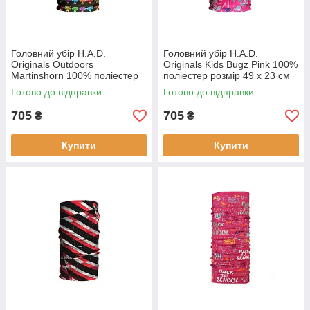
Головний убір H.A.D.
Головний убір H.A.D.
Originals Outdoors
Originals Kids Bugz Pink 100%
Martinshorn 100% поліестер
поліестер розмір 49 х 23 см
розмір 38 х 19 см вага 80 г
вага 80 г принт Bugz Pink
Готово до відправки
Готово до відправки
для активного відпочинку
705
705
₴
₴
Купити
Купити