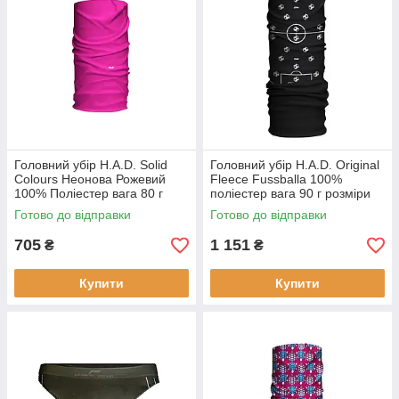
Головний убір H.A.D. Solid
Головний убір H.A.D. Original
Colours Неонова Рожевий
Fleece Fussballa 100%
100% Поліестер вага 80 г
поліестер вага 90 г розміри
розміри 29 х 19 см
70 х 24.5 см
Готово до відправки
Готово до відправки
сертифікат Oeko-Tex®
Standard 100
705
1 151
₴
₴
Купити
Купити