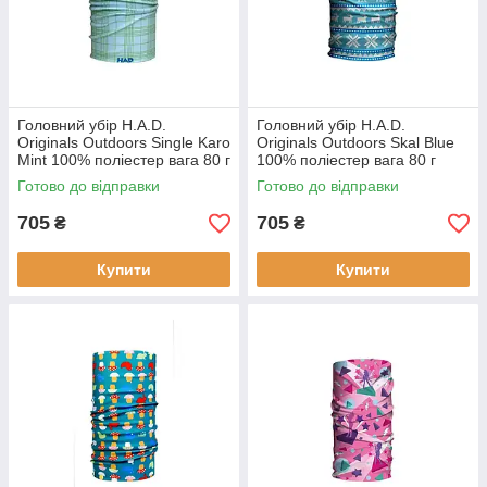
Головний убір H.A.D.
Головний убір H.A.D.
Originals Outdoors Single Karo
Originals Outdoors Skal Blue
Mint 100% поліестер вага 80 г
100% поліестер вага 80 г
розміри 41 х 19 см
розмір 52 х 25 см безшовна
Готово до відправки
Готово до відправки
сертифікат Oeko-Tex® Standa
конструкція
705
705
₴
₴
Купити
Купити