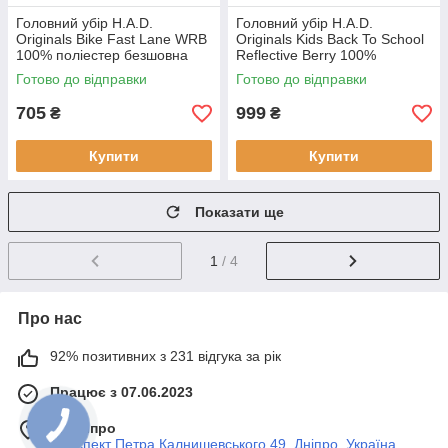
Головний убір H.A.D.
Головний убір H.A.D.
Originals Bike Fast Lane WRB
Originals Kids Back To School
100% поліестер безшовна
Reflective Berry 100%
конструкція вага 80 г розміри
поліестер розмір 49 х 23 см
Готово до відправки
Готово до відправки
52 х 25 см
вага 80 г
705
999
₴
₴
Купити
Купити
Показати ще
1
/ 4
Про нас
92% позитивних з 231 відгука за рік
Працює з 07.06.2023
м. Дніпро
Проспект Петра Калнишевського 49, Дніпро, Україна