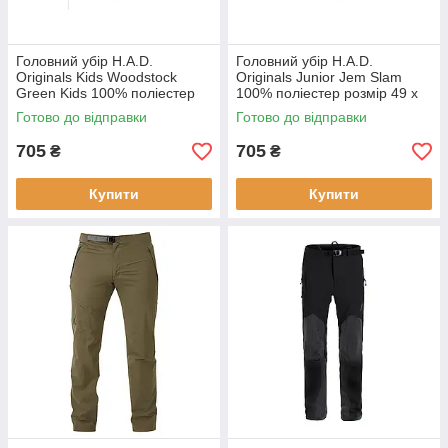
Головний убір H.A.D.
Головний убір H.A.D.
Originals Kids Woodstock
Originals Junior Jem Slam
Green Kids 100% поліестер
100% поліестер розмір 49 х
розмір 49 х 23 см легкий для
23 см вага 80 г принт Jem
Готово до відправки
Готово до відправки
активних дітей
Slam
705
705
₴
₴
Купити
Купити