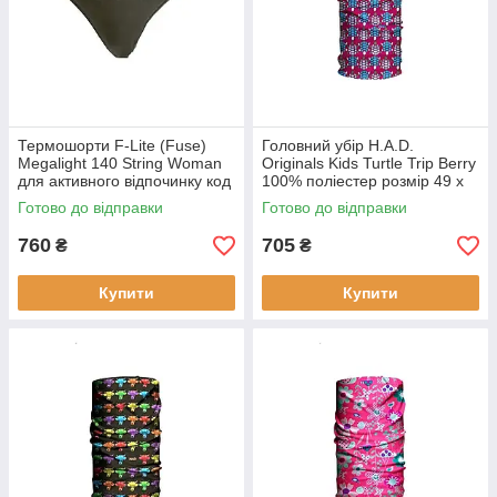
Термошорти F-Lite (Fuse)
Головний убір H.A.D.
Megalight 140 String Woman
Originals Kids Turtle Trip Berry
для активного відпочинку код
100% поліестер розмір 49 х
311294ALP легкий і дихаючий
23 см легкий
Готово до відправки
Готово до відправки
матеріал
мультифункціональний
760
705
₴
₴
Купити
Купити