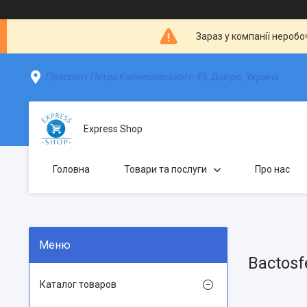
Зараз у компанії неробо
Проспект Петра Калнишевського 49, Дніпро, Україна
Express Shop
Головна
Товари та послуги
Про нас
Bactosf
Каталог товаров