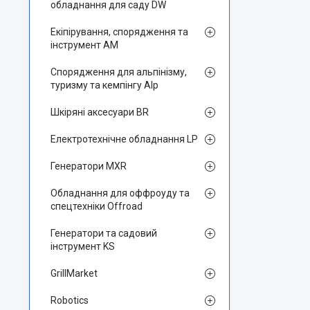
обладнання для саду DW
Екіпірування, спорядження та
інструмент AM
Спорядження для альпінізму,
туризму та кемпінгу Alp
Шкіряні аксесуари BR
Електротехнічне обладнання LP
Генератори MXR
Обладнання для оффроуду та
спецтехніки Offroad
Генератори та садовий
інструмент KS
GrillMarket
Robotics