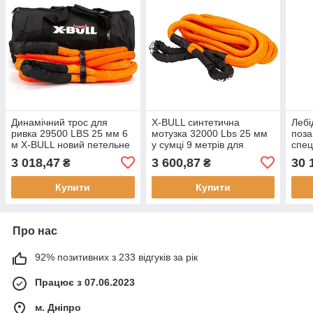
Динамічний трос для
X-BULL синтетична
Лебі
ривка 29500 LBS 25 мм 6
мотузка 32000 Lbs 25 мм
поза
м X-BULL новий петельне
у сумці 9 метрів для
спец
кріплення ривковий трос
буксировки висока
синт
3 018,47
3 600,87
30 
₴
₴
міцність
12 В
кг
Купити
Купити
Про нас
92% позитивних з 233 відгуків за рік
Працює з 07.06.2023
м. Дніпро