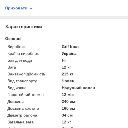
Приховати
Характеристики
Основні
Виробник
Grif boat
Країна виробник
Україна
Бак для води
Ні
Вага
12 кг
Вантажопідйомність
215 кг
Вид транспорту
Човен
Вид човна
Надувний човен
Гарантійний термін
12 міс
Довжина
240 см
Довжина кокпита
160 см
Діаметр балона
34 см
Загальна вага
12 кг