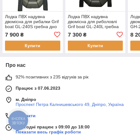
Лодка ПВХ надувна
Лодка ПВХ надувна
Лодк
двомісна для рибалки Grif
двомісна для риболовлі
двом
boat GL-240S гребна дно
Grif boat GL-240L гребна
GН-2
фанерне рейкове дно
дно без настилу 240 см
сла
7 900
7 300
8 2
₴
₴
вага 12 кг
215 кг 12 кг
мате
вантажопідйомність 215 кг
вант
Купити
Купити
Про нас
92% позитивних з 235 відгуків за рік
Працює з 07.06.2023
м. Дніпро
Проспект Петра Калнишевського 49, Дніпро, Україна
Контакти
КНОПКА
ЗВ'ЯЗКУ
Сьогодні працює з 09:00 до 18:00
Показати весь графік роботи