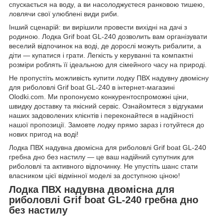
спускається на воду, а ви насолоджуєтеся ранковою тишею,
ловлячи свої улюблені види риби.
Інший сценарій: ви вирішили провести вихідні на дачі з
родиною. Лодка Grif boat GL-240 дозволить вам організувати
веселий відпочинок на воді, де дорослі можуть рибалити, а
діти — купатися і грати. Легкість у керуванні та компактні
розміри роблять її ідеальною для сімейного часу на природі.
Не пропустіть можливість купити лодку ПВХ надувну двомісну
для риболовлі Grif boat GL-240 в інтернет-магазині
Olodki.com. Ми пропонуємо конкурентоспроможні ціни,
швидку доставку та якісний сервіс. Ознайомтеся з відгуками
наших задоволених клієнтів і переконайтеся в надійності
нашої пропозиції. Замовте лодку прямо зараз і готуйтеся до
нових пригод на воді!
Лодка ПВХ надувна двомісна для риболовлі Grif boat GL-240
гребна дно без настилу — це ваш надійний супутник для
риболовлі та активного відпочинку. Не упустіть шанс стати
власником цієї відмінної моделі за доступною ціною!
Лодка ПВХ надувна двомісна для
риболовлі Grif boat GL-240 гребна дно
без настилу