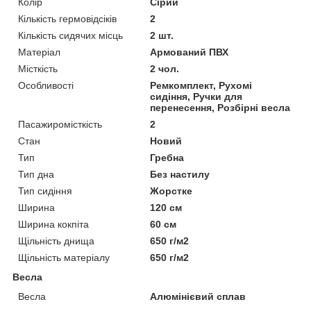
Колір
Сірий
Кількість гермовідсіків
2
Кількість сидячих місць
2 шт.
Матеріал
Армований ПВХ
Місткість
2 чол.
Особливості
Ремкомплект, Рухомі
сидіння, Ручки для
перенесення, Розбірні весла
Пасажиромісткість
2
Стан
Новий
Тип
Гребна
Тип дна
Без настилу
Тип сидіння
Жорстке
Ширина
120 см
Ширина кокпіта
60 см
Щільність днища
650 г/м2
Щільність матеріалу
650 г/м2
Весла
Весла
Алюмінієвий сплав