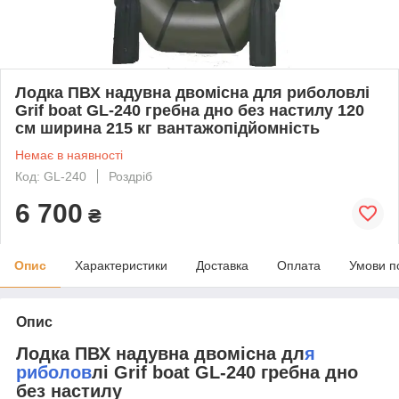
Лодка ПВХ надувна двомісна для риболовлі
Grif boat GL-240 гребна дно без настилу 120
см ширина 215 кг вантажопідйомність
Немає в наявності
Код: GL-240
Роздріб
6 700
₴
Опис
Характеристики
Доставка
Оплата
Умови п
Опис
Лодка ПВХ надувна двомісна дл
я
риболов
лі Grif boat GL-240 гребна дно
без настилу