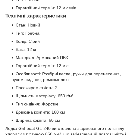
Гарантійний термін: 12 місяців
Технічні характеристики
Стан: Новий
Тип: Гребна
Колір: Сірий
Вага: 12 кг
Матеріал: Армований ПВХ
Гарантійний термін: 12 міс.
Особливості: Розбірні весла, ручки для перенесення,
рухомі сидіння, ремкомплект
Пасажиромісткість: 2
Щільність матеріалу: 650 г/м²
Тип сидіння: Жорстке
Довжина кокпита: 160 см
Ширина кокпіта: 60 см
Лодка Grif boat GL-240 виготовлена з армованого полівінілу
хлориду з густиною 650 г/м², що забезпечує їй довговічність і