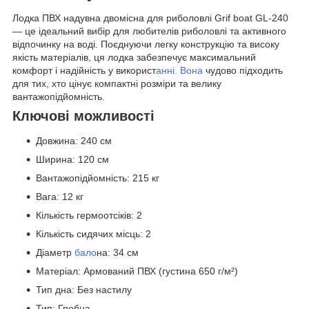
Лодка ПВХ надувна двомісна для риболовлі Grif boat GL-240
— це ідеальний вибір для любителів риболовлі та активного
відпочинку на воді. Поєднуючи легку конструкцію та високу
якість матеріалів, ця лодка забезпечує максимальний
комфорт і надійність у використ
анні. Вона
чудово підходить
для тих, хто цінує компактні розміри та велику
вантажопідйомність.
Ключові можливості
Довжина: 240 см
Ширина: 120 см
Вантажопідйомність: 215 кг
Вага: 12 кг
Кількість гермоотсіків: 2
Кількість сидячих місць: 2
Діаметр
бало
на: 34 см
Матеріал: Армований ПВХ (густина 650 г/м²)
Тип дна: Без настилу
Тип: Гребна