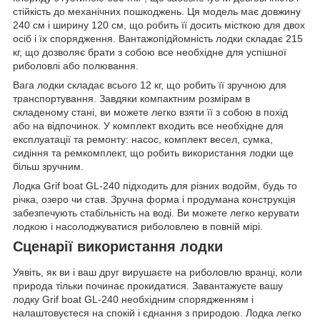
стійкість до механічних пошкоджень. Ця модель має довжину
240 см і ширину 120 см, що робить її досить місткою для двох
осіб і їх спорядження. Вантажопідйомність лодки складає 215
кг, що дозволяє брати з собою все необхідне для успішної
риболовлі або полювання.
Вага лодки складає всього 12 кг, що робить її зручною для
транспортування. Завдяки компактним розмірам в
складеному стані, ви можете легко взяти її з собою в похід
або на відпочинок. У комплект входить все необхідне для
експлуатації та ремонту: насос, комплект весел, сумка,
сидіння та ремкомплект, що робить використання лодки ще
більш зручним.
Лодка Grif boat GL-240 підходить для різних водойм, будь то
річка, озеро чи став. Зручна форма і продумана конструкція
забезпечують стабільність на воді. Ви можете легко керувати
лодкою і насолоджуватися риболовлею в повній мірі.
Сценарії використання лодки
Уявіть, як ви і ваш друг вирушаєте на риболовлю вранці, коли
природа тільки починає прокидатися. Завантажуєте вашу
лодку Grif boat GL-240 необхідним спорядженням і
налаштовуєтеся на спокій і єднання з природою. Лодка легко