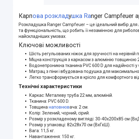
Карп
ова розклад
у
шка Ra
nger Campfeuer 
Розкладушка Ranger Campfeuer – це ідеальний вибір для л
та функціональність, що робить її незамінною для риболов
найскладніших умовах.
Ключові можливості
Шість регульованих ніжок для зручності на нерівній п
Міцна конструкція з каркасом з алюмінію товщиною 
Водонепроникна тканина PVC 600 D для надійності у 
Матрац з піни і вбудована подушка для максимально
Легко трансформується в крісло для комфортного ві
Технічні характеристики
Каркас: Металеву труба 22 мм, алюміній.
Тканина: PVC 600 D.
Товщина
наповнюв
ача: 2 см.
Колір: Зелений, чорний, сірий.
Розмір у розкладеному вигляді: 30-40х200х85 см (Вх
Розмір у упаковці: 82х28х70 см (ВхГхШ).
Вага: 11,5 кг.
Навантаження: 150 кг.