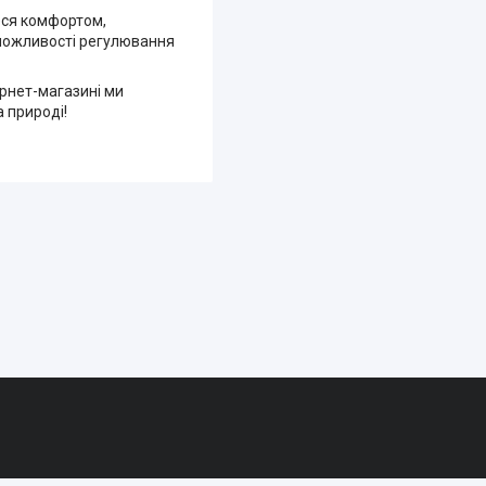
теся комфортом,
 можливості регулювання
ернет-магазині ми
 природі!