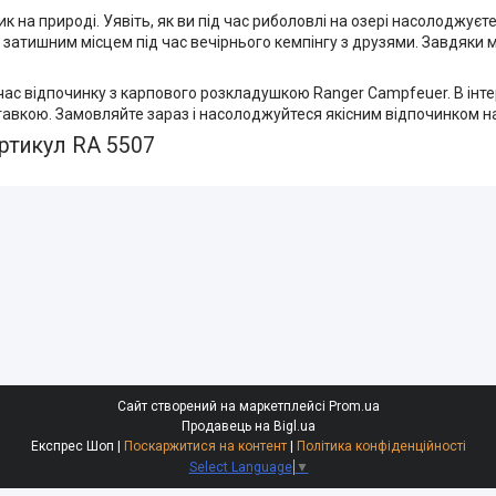
 на природі. Уявіть, як ви під час риболовлі на озері насолоджує
м затишним місцем під час вечірнього кемпінгу з друзями. Завдяки
час відпочинку з карпового розкладушкою Ranger Campfeuer. В інт
вкою. Замовляйте зараз і насолоджуйтеся якісним відпочинком на
ртикул RA 5507
Сайт створений на маркетплейсі
Prom.ua
Продавець на Bigl.ua
Експрес Шоп |
Поскаржитися на контент
|
Політика конфіденційності
Select Language
▼