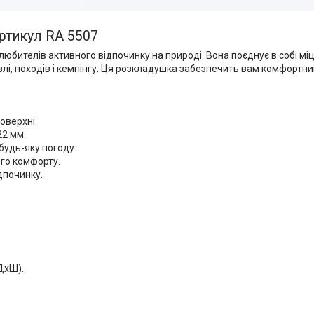
артикул RA 5507
юбителів активного відпочинку на природі. Вона поєднує в собі міц
лі, походів і кемпінгу. Ця розкладушка забезпечить вам комфортни
оверхні.
22 мм.
будь-яку погоду.
го комфорту.
дпочинку.
ДхШ).