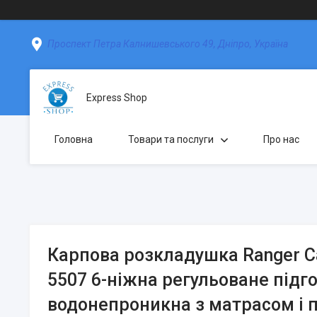
Проспект Петра Калнишевського 49, Дніпро, Україна
Express Shop
Головна
Товари та послуги
Про нас
Карпова розкладушка Ranger C
5507 6-ніжна регульоване підго
водонепроникна з матрасом і 